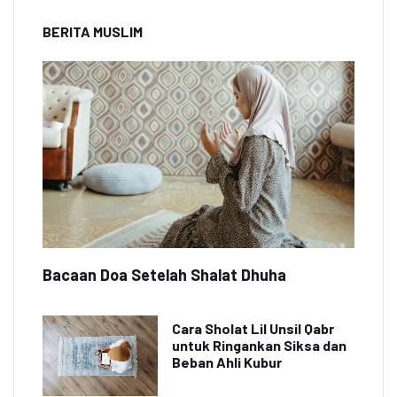
BERITA MUSLIM
Bacaan Doa Setelah Shalat Dhuha
Cara Sholat Lil Unsil Qabr
untuk Ringankan Siksa dan
Beban Ahli Kubur