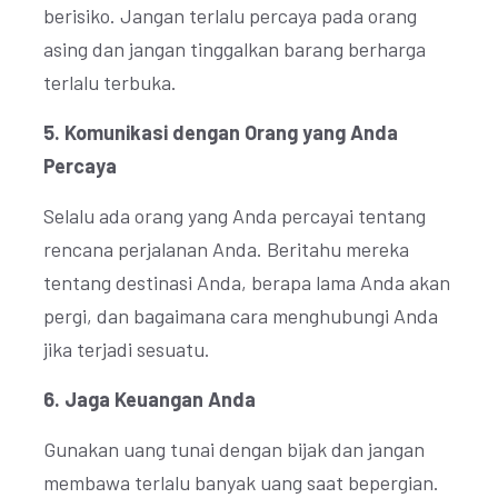
berisiko. Jangan terlalu percaya pada orang
asing dan jangan tinggalkan barang berharga
terlalu terbuka.
5. Komunikasi dengan Orang yang Anda
Percaya
Selalu ada orang yang Anda percayai tentang
rencana perjalanan Anda. Beritahu mereka
tentang destinasi Anda, berapa lama Anda akan
pergi, dan bagaimana cara menghubungi Anda
jika terjadi sesuatu.
6. Jaga Keuangan Anda
Gunakan uang tunai dengan bijak dan jangan
membawa terlalu banyak uang saat bepergian.