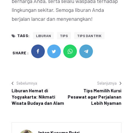
berharga Anda, serta selalu waspada terhadap
lingkungan sekitar. Semoga liburan Anda
berjalan lancar dan menyenangkan!
TAGS:
LIBURAN
TIPS
TIPS DAN TRIK
SHARE :
Sebelumnya
Selanjutnya
Liburan Hemat di
Tips Memilih Kursi
Yogyakarta: Nikmati
Pesawat agar Perjalanan
Wisata Budaya dan Alam
Lebih Nyaman
Intan Kusuma Putri