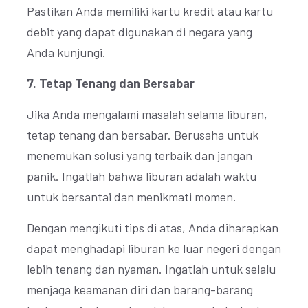
Pastikan Anda memiliki kartu kredit atau kartu
debit yang dapat digunakan di negara yang
Anda kunjungi.
7. Tetap Tenang dan Bersabar
Jika Anda mengalami masalah selama liburan,
tetap tenang dan bersabar. Berusaha untuk
menemukan solusi yang terbaik dan jangan
panik. Ingatlah bahwa liburan adalah waktu
untuk bersantai dan menikmati momen.
Dengan mengikuti tips di atas, Anda diharapkan
dapat menghadapi liburan ke luar negeri dengan
lebih tenang dan nyaman. Ingatlah untuk selalu
menjaga keamanan diri dan barang-barang