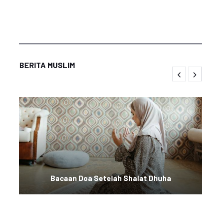
BERITA MUSLIM
Bacaan Doa Setelah Shalat Dhuha