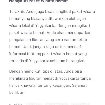
Mengikuti Paket Wisata Hemat
Terakhir, Anda juga bisa mengikuti paket wisata
hemat yang biasanya ditawarkan oleh agen
wisata lokal di Yogyakarta. Dengan mengikuti
paket wisata hemat, Anda akan mendapatkan
pengalaman liburan yang seru namun tetap
hemat. Jadi, jangan ragu untuk mencari
informasi tentang paket wisata hemat yang
tersedia di Yogyakarta sebelum berangkat.
Dengan mengikuti tips di atas, Anda bisa
menikmati liburan hemat di Yogyakarta tanpa
harus khawatir tentang keuangan. Selamat
berlibur!