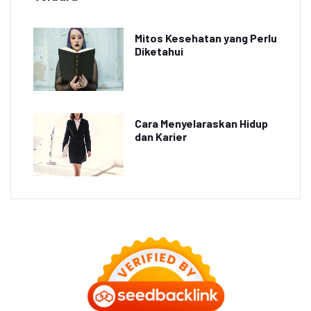
Mitos Kesehatan yang Perlu
Diketahui
Cara Menyelaraskan Hidup
dan Karier