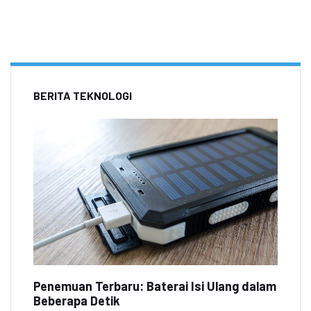
BERITA TEKNOLOGI
Penemuan Terbaru: Baterai Isi Ulang dalam
Beberapa Detik