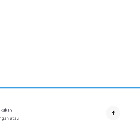
lakukan
engan atau