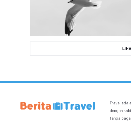
LIH
Travel adal
dengan kaki
tanpa bagas