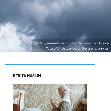
Dark, dramatic storm clouds filling the sky as a
flock of birds navigates the scene. .pexels
BERITA MUSLIM