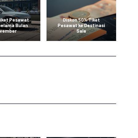
iket Pesawat
Diskon 50% Tiket
Pr
selama Bulan
Pesawat ke Destinasi
50
vember
Sale