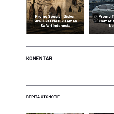
Tiket
Promo Spesial: Diskon
Promo T
stinasi
50% Tiket Masuk Taman
Hemat 
Safari Indonesia
No
KOMENTAR
BERITA OTOMOTIF