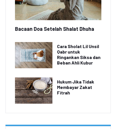
Bacaan Doa Setelah Shalat Dhuha
Cara Sholat Lil Unsil
Qabr untuk
Ringankan Siksa dan
Beban Ahli Kubur
Hukum Jika Tidak
Membayar Zakat
Fitrah