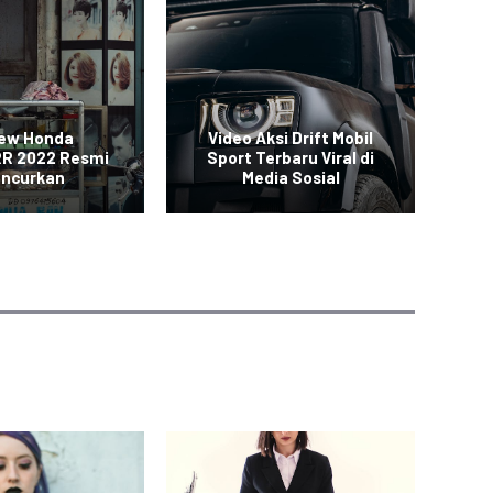
New Honda
Video Aksi Drift Mobil
SUV
R 2022 Resmi
Sport Terbaru Viral di
uncurkan
Media Sosial