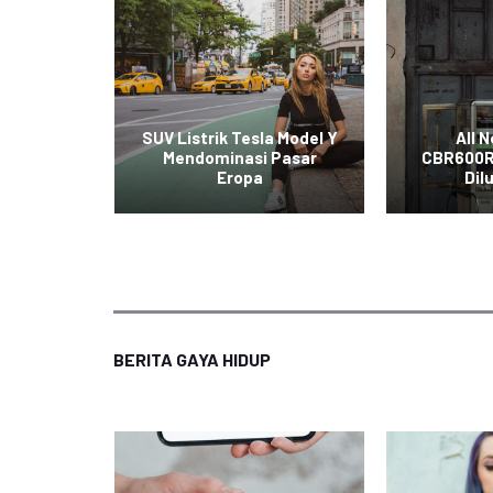
t Mobil
SUV Listrik Tesla Model Y
All 
iral di
Mendominasi Pasar
CBR600R
al
Eropa
Dil
BERITA GAYA HIDUP