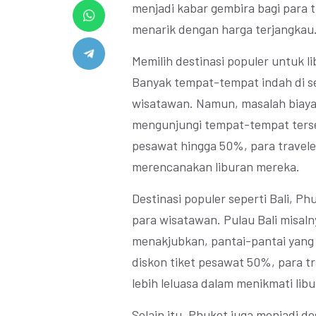
menjadi kabar gembira bagi para t
menarik dengan harga terjangkau
Memilih destinasi populer untuk l
Banyak tempat-tempat indah di se
wisatawan. Namun, masalah biaya 
mengunjungi tempat-tempat terse
pesawat hingga 50%, para travele
merencanakan liburan mereka.
Destinasi populer seperti Bali, Ph
para wisatawan. Pulau Bali misal
menakjubkan, pantai-pantai yang
diskon tiket pesawat 50%, para t
lebih leluasa dalam menikmati libu
Selain itu, Phuket juga menjadi de