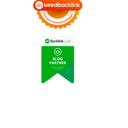
omo Spesial: Diskon
Promo Tiket Pesawat
% Tiket Masuk Taman
Hemat selama Bulan
Safari Indonesia
November