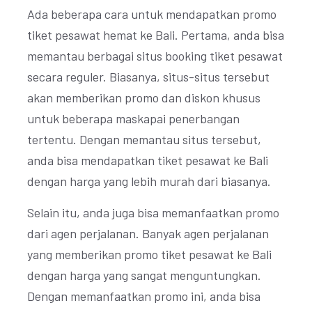
Ada beberapa cara untuk mendapatkan promo
tiket pesawat hemat ke Bali. Pertama, anda bisa
memantau berbagai situs booking tiket pesawat
secara reguler. Biasanya, situs-situs tersebut
akan memberikan promo dan diskon khusus
untuk beberapa maskapai penerbangan
tertentu. Dengan memantau situs tersebut,
anda bisa mendapatkan tiket pesawat ke Bali
dengan harga yang lebih murah dari biasanya.
Selain itu, anda juga bisa memanfaatkan promo
dari agen perjalanan. Banyak agen perjalanan
yang memberikan promo tiket pesawat ke Bali
dengan harga yang sangat menguntungkan.
Dengan memanfaatkan promo ini, anda bisa