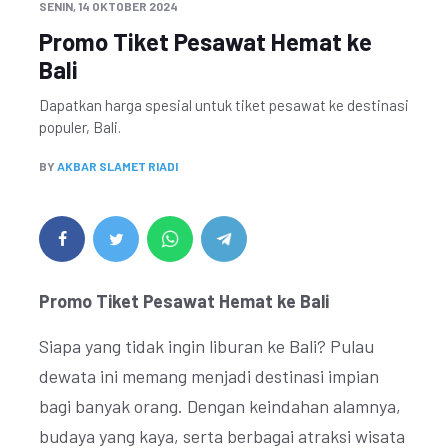
SENIN, 14 OKTOBER 2024
Promo Tiket Pesawat Hemat ke
Bali
Dapatkan harga spesial untuk tiket pesawat ke destinasi
populer, Bali.
BY
AKBAR SLAMET RIADI
Promo Tiket Pesawat Hemat ke Bali
Siapa yang tidak ingin liburan ke Bali? Pulau
dewata ini memang menjadi destinasi impian
bagi banyak orang. Dengan keindahan alamnya,
budaya yang kaya, serta berbagai atraksi wisata