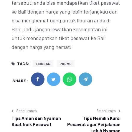
tersebut, anda bisa mendapatkan tiket pesawat
ke Bali dengan harga yang lebih terjangkau dan
bisa menghemat uang untuk liburan anda di
Bali. Jadi, jangan lewatkan kesempatan ini
untuk mendapatkan tiket pesawat ke Bali
dengan harga yang hemat!
TAGS:
LIBURAN
PROMO
SHARE :
Sebelumnya
Selanjutnya
Tips Aman dan Nyaman
Tips Memilih Kursi
Saat Naik Pesawat
Pesawat agar Perjalanan
Lebih Nyaman