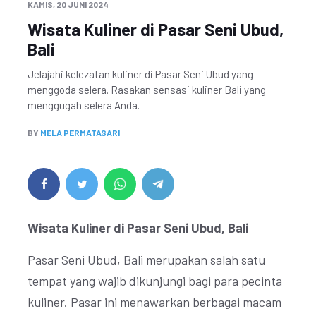
KAMIS, 20 JUNI 2024
Wisata Kuliner di Pasar Seni Ubud,
Bali
Jelajahi kelezatan kuliner di Pasar Seni Ubud yang
menggoda selera. Rasakan sensasi kuliner Bali yang
menggugah selera Anda.
BY
MELA PERMATASARI
Wisata Kuliner di Pasar Seni Ubud, Bali
Pasar Seni Ubud, Bali merupakan salah satu
tempat yang wajib dikunjungi bagi para pecinta
kuliner. Pasar ini menawarkan berbagai macam