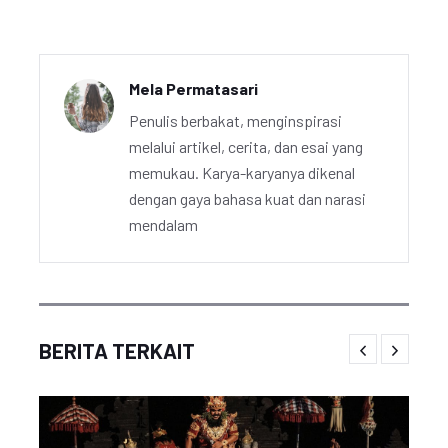
Mela Permatasari
Penulis berbakat, menginspirasi
melalui artikel, cerita, dan esai yang
memukau. Karya-karyanya dikenal
dengan gaya bahasa kuat dan narasi
mendalam
BERITA TERKAIT