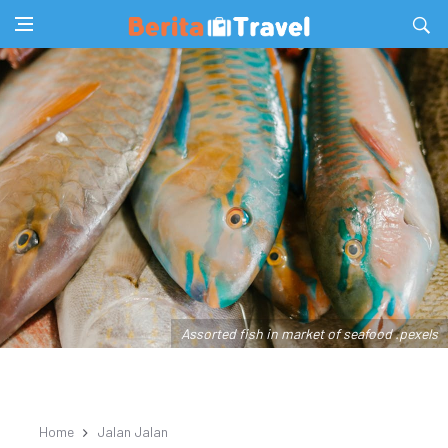
Assorted fish in market of seafood .pexels
Home
Jalan Jalan