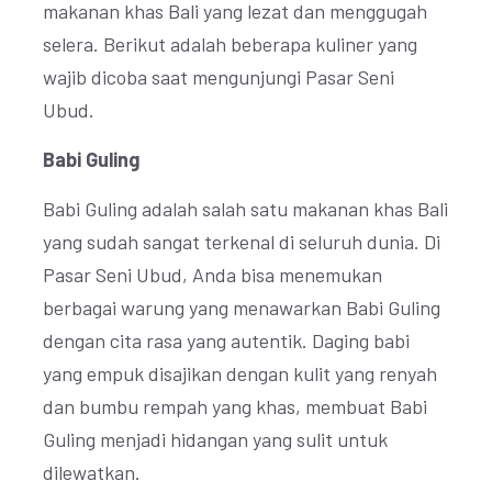
makanan khas Bali yang lezat dan menggugah
selera. Berikut adalah beberapa kuliner yang
wajib dicoba saat mengunjungi Pasar Seni
Ubud.
Babi Guling
Babi Guling adalah salah satu makanan khas Bali
yang sudah sangat terkenal di seluruh dunia. Di
Pasar Seni Ubud, Anda bisa menemukan
berbagai warung yang menawarkan Babi Guling
dengan cita rasa yang autentik. Daging babi
yang empuk disajikan dengan kulit yang renyah
dan bumbu rempah yang khas, membuat Babi
Guling menjadi hidangan yang sulit untuk
dilewatkan.