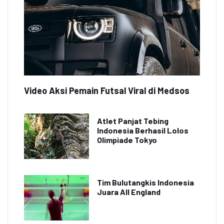
Video Aksi Pemain Futsal Viral di Medsos
Atlet Panjat Tebing
Indonesia Berhasil Lolos
Olimpiade Tokyo
Tim Bulutangkis Indonesia
Juara All England