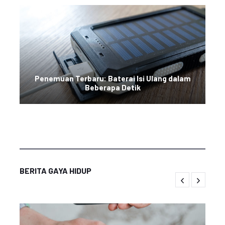
Penemuan Terbaru: Baterai Isi Ulang dalam
Beberapa Detik
BERITA GAYA HIDUP