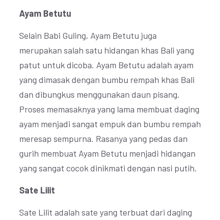
Ayam Betutu
Selain Babi Guling, Ayam Betutu juga
merupakan salah satu hidangan khas Bali yang
patut untuk dicoba. Ayam Betutu adalah ayam
yang dimasak dengan bumbu rempah khas Bali
dan dibungkus menggunakan daun pisang.
Proses memasaknya yang lama membuat daging
ayam menjadi sangat empuk dan bumbu rempah
meresap sempurna. Rasanya yang pedas dan
gurih membuat Ayam Betutu menjadi hidangan
yang sangat cocok dinikmati dengan nasi putih.
Sate Lilit
Sate Lilit adalah sate yang terbuat dari daging