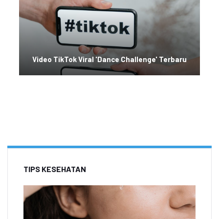
Video TikTok Viral 'Dance Challenge' Terbaru
TIPS KESEHATAN