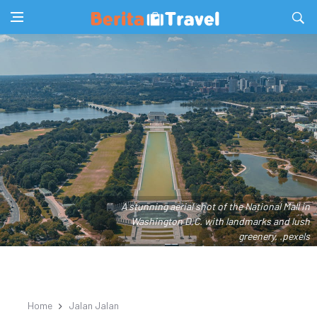
A stunning aerial shot of the National Mall in
Washington D.C. with landmarks and lush
greenery. .pexels
Home
Jalan Jalan