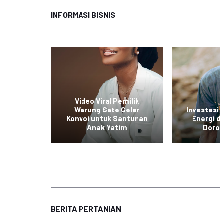
INFORMASI BISNIS
ol Baru
Video Viral Pemilik
untuk
Warung Sate Gelar
Investasi
kan
Konvoi untuk Santunan
Energi
tas
Anak Yatim
Doro
BERITA PERTANIAN