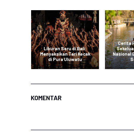
Cerita
Liburan Seru di Bali:
Sekelua
ndahan
Menyaksikan Tari Kecak
Nasional
arta
di Pura Uluwatu
S
KOMENTAR