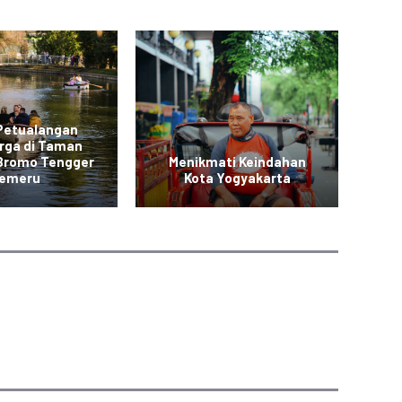
 Petualangan
rga di Taman
L
 Bromo Tengger
Menikmati Keindahan
Me
emeru
Kota Yogyakarta