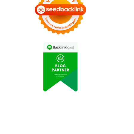
Cerita Petualangan
iburan Seru di Bali:
Sekeluarga di Taman
nyaksikan Tari Kecak
Nasional Bromo Tengger
di Pura Uluwatu
Semeru