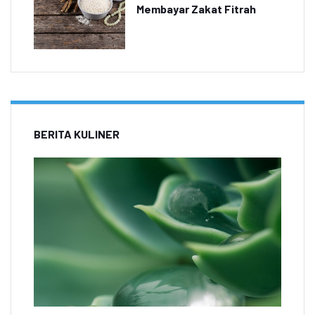
Membayar Zakat Fitrah
BERITA KULINER