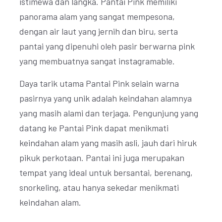
istimewa dan langka. Pantai Pink memiliki
panorama alam yang sangat mempesona,
dengan air laut yang jernih dan biru, serta
pantai yang dipenuhi oleh pasir berwarna pink
yang membuatnya sangat instagramable.
Daya tarik utama Pantai Pink selain warna
pasirnya yang unik adalah keindahan alamnya
yang masih alami dan terjaga. Pengunjung yang
datang ke Pantai Pink dapat menikmati
keindahan alam yang masih asli, jauh dari hiruk
pikuk perkotaan. Pantai ini juga merupakan
tempat yang ideal untuk bersantai, berenang,
snorkeling, atau hanya sekedar menikmati
keindahan alam.