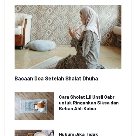
Bacaan Doa Setelah Shalat Dhuha
Cara Sholat Lil Unsil Qabr
untuk Ringankan Siksa dan
Beban Ahli Kubur
Hukum Jika Tidak