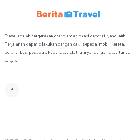
Travel adalah pergerakan orang antar lokasi geografi yang jauh.
Perjalanan dapat dilakukan dengan kaki, sepeda, mobil, kereta,
perahu, bus, pesawat, kapal atau alat lainnya, dengan atau tanpa
bagasi.