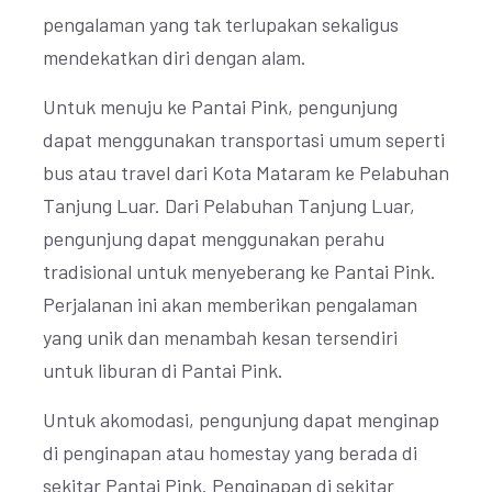
pengalaman yang tak terlupakan sekaligus
mendekatkan diri dengan alam.
Untuk menuju ke Pantai Pink, pengunjung
dapat menggunakan transportasi umum seperti
bus atau travel dari Kota Mataram ke Pelabuhan
Tanjung Luar. Dari Pelabuhan Tanjung Luar,
pengunjung dapat menggunakan perahu
tradisional untuk menyeberang ke Pantai Pink.
Perjalanan ini akan memberikan pengalaman
yang unik dan menambah kesan tersendiri
untuk liburan di Pantai Pink.
Untuk akomodasi, pengunjung dapat menginap
di penginapan atau homestay yang berada di
sekitar Pantai Pink. Penginapan di sekitar