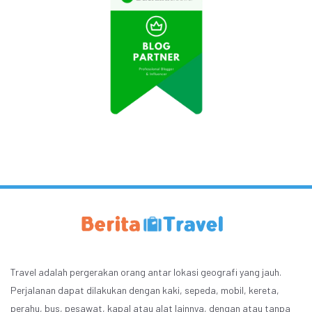
Travel adalah pergerakan orang antar lokasi geografi yang jauh.
Perjalanan dapat dilakukan dengan kaki, sepeda, mobil, kereta,
perahu, bus, pesawat, kapal atau alat lainnya, dengan atau tanpa