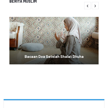
BERITA MUSLIM
Bacaan Doa Setelah Shalat Dhuha