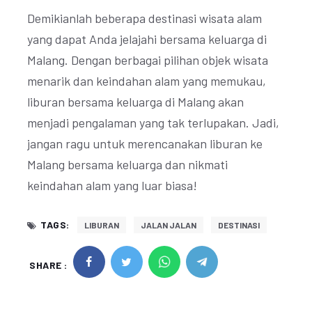
Demikianlah beberapa destinasi wisata alam
yang dapat Anda jelajahi bersama keluarga di
Malang. Dengan berbagai pilihan objek wisata
menarik dan keindahan alam yang memukau,
liburan bersama keluarga di Malang akan
menjadi pengalaman yang tak terlupakan. Jadi,
jangan ragu untuk merencanakan liburan ke
Malang bersama keluarga dan nikmati
keindahan alam yang luar biasa!
TAGS:
LIBURAN
JALAN JALAN
DESTINASI
SHARE :