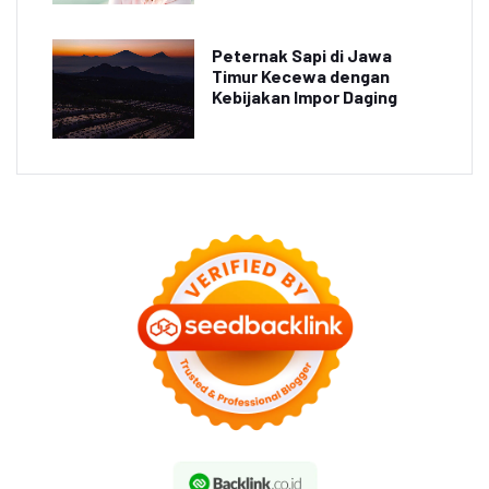
Peternak Sapi di Jawa
Timur Kecewa dengan
Kebijakan Impor Daging