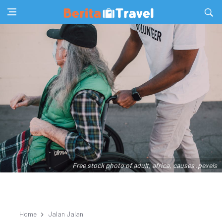
Free stock photo of adult, africa, causes .pexels
Home
Jalan Jalan