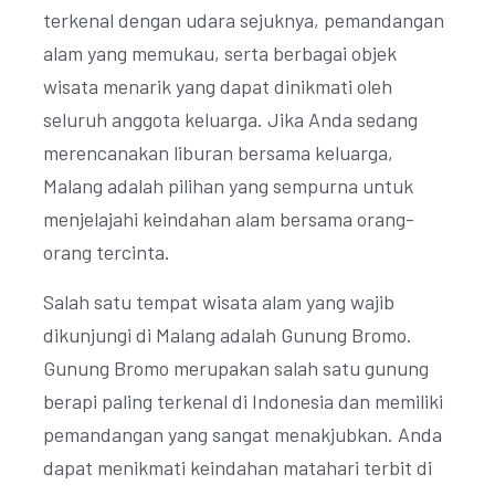
terkenal dengan udara sejuknya, pemandangan
alam yang memukau, serta berbagai objek
wisata menarik yang dapat dinikmati oleh
seluruh anggota keluarga. Jika Anda sedang
merencanakan liburan bersama keluarga,
Malang adalah pilihan yang sempurna untuk
menjelajahi keindahan alam bersama orang-
orang tercinta.
Salah satu tempat wisata alam yang wajib
dikunjungi di Malang adalah Gunung Bromo.
Gunung Bromo merupakan salah satu gunung
berapi paling terkenal di Indonesia dan memiliki
pemandangan yang sangat menakjubkan. Anda
dapat menikmati keindahan matahari terbit di