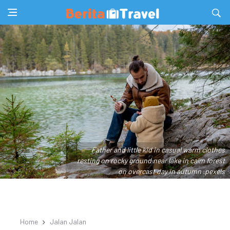
Father and little kid in casual warm clothes
resting on rocky ground near lake in calm forest
on overcast day in autumn .pexels
Home
Jalan Jalan