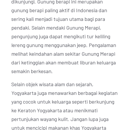
dikunjungi. Gunung berapi ini merupakan
gunung berapi paling aktif di Indonesia dan
sering kali menjadi tujuan utama bagi para
pendaki. Selain mendaki Gunung Merapi,
pengunjung juga dapat mengikuti tur keliling
lereng gunung menggunakan jeep. Pengalaman
melihat keindahan alam sekitar Gunung Merapi
dari ketinggian akan membuat liburan keluarga
semakin berkesan.
Selain objek wisata alam dan sejarah,
Yogyakarta juga menawarkan berbagai kegiatan
yang cocok untuk keluarga seperti berkunjung
ke Keraton Yogyakarta atau menikmati
pertunjukan wayang kulit. Jangan lupa juga
untuk mencicipi makanan khas Yogyakarta