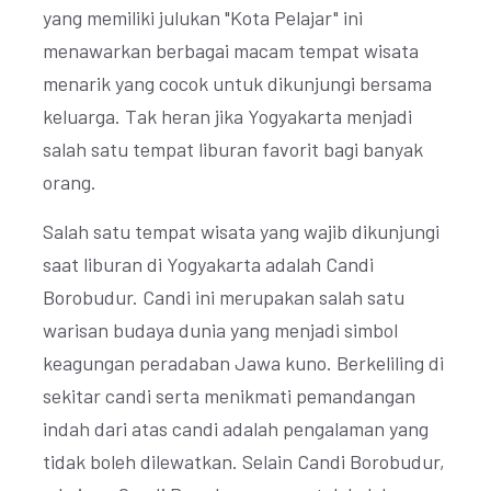
yang memiliki julukan "Kota Pelajar" ini
menawarkan berbagai macam tempat wisata
menarik yang cocok untuk dikunjungi bersama
keluarga. Tak heran jika Yogyakarta menjadi
salah satu tempat liburan favorit bagi banyak
orang.
Salah satu tempat wisata yang wajib dikunjungi
saat liburan di Yogyakarta adalah Candi
Borobudur. Candi ini merupakan salah satu
warisan budaya dunia yang menjadi simbol
keagungan peradaban Jawa kuno. Berkeliling di
sekitar candi serta menikmati pemandangan
indah dari atas candi adalah pengalaman yang
tidak boleh dilewatkan. Selain Candi Borobudur,