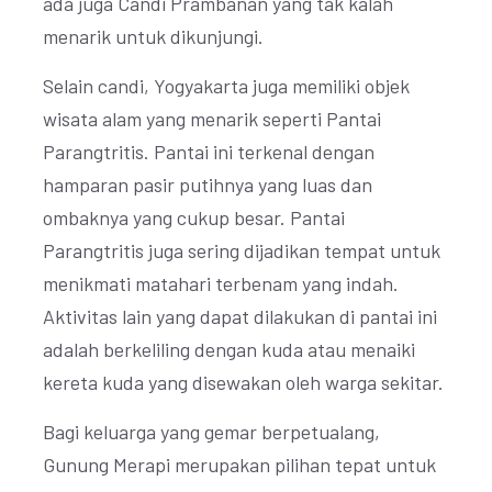
ada juga Candi Prambanan yang tak kalah
menarik untuk dikunjungi.
Selain candi, Yogyakarta juga memiliki objek
wisata alam yang menarik seperti Pantai
Parangtritis. Pantai ini terkenal dengan
hamparan pasir putihnya yang luas dan
ombaknya yang cukup besar. Pantai
Parangtritis juga sering dijadikan tempat untuk
menikmati matahari terbenam yang indah.
Aktivitas lain yang dapat dilakukan di pantai ini
adalah berkeliling dengan kuda atau menaiki
kereta kuda yang disewakan oleh warga sekitar.
Bagi keluarga yang gemar berpetualang,
Gunung Merapi merupakan pilihan tepat untuk