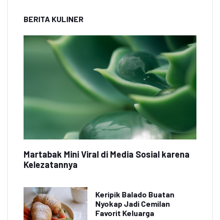
BERITA KULINER
Martabak Mini Viral di Media Sosial karena
Kelezatannya
Keripik Balado Buatan
Nyokap Jadi Cemilan
Favorit Keluarga