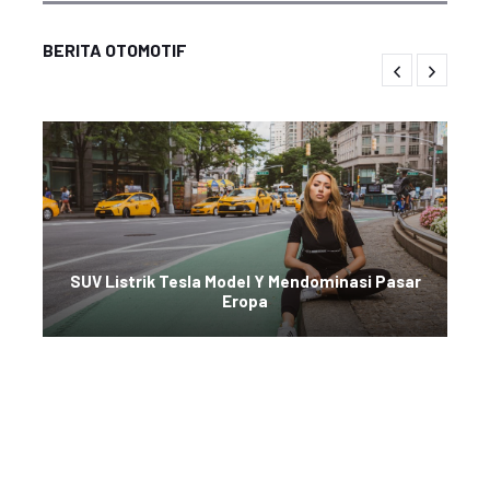
BERITA OTOMOTIF
SUV Listrik Tesla Model Y Mendominasi Pasar
Eropa