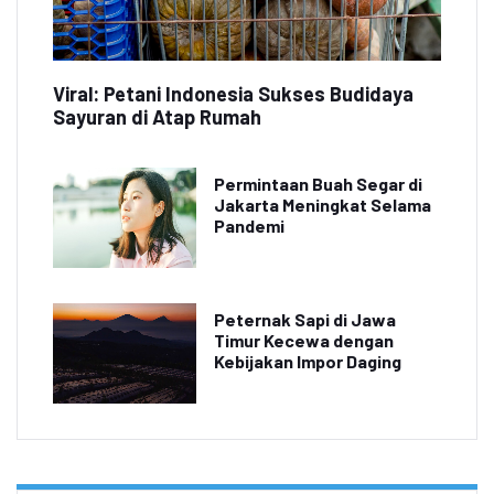
Viral: Petani Indonesia Sukses Budidaya
Sayuran di Atap Rumah
Permintaan Buah Segar di
Jakarta Meningkat Selama
Pandemi
Peternak Sapi di Jawa
Timur Kecewa dengan
Kebijakan Impor Daging