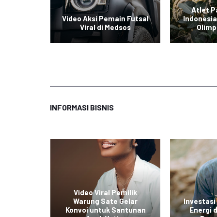
gkis
Atlet P
ra All
Video Aksi Pemain Futsal
Indonesia
Viral di Medsos
Olimp
INFORMASI BISNIS
ol Baru
Video Viral Pemilik
untuk
Warung Sate Gelar
Investasi
kan
Konvoi untuk Santunan
Energi