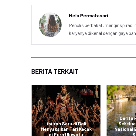
Mela Permatasari
Penulis berbakat, menginspirasi m
karyanya dikenal dengan gaya ba
BERITA TERKAIT
Cerita
Liburan Seru di Bali:
Sekelua
ndahan
Menyaksikan Tari Kecak
Nasional
arta
di Pura Uluwatu
S