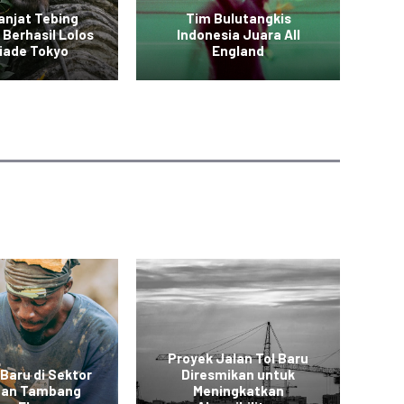
anjat Tebing
Tim Bulutangkis
 Berhasil Lolos
Indonesia Juara All
Vid
iade Tokyo
England
Proyek Jalan Tol Baru
 Baru di Sektor
Diresmikan untuk
 dan Tambang
Meningkatkan
Ko