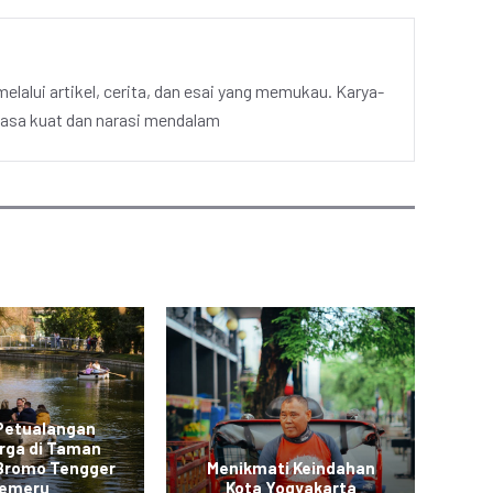
elalui artikel, cerita, dan esai yang memukau. Karya-
hasa kuat dan narasi mendalam
 Petualangan
rga di Taman
L
 Bromo Tengger
Menikmati Keindahan
Me
emeru
Kota Yogyakarta