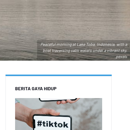
Peaceful morning at Lake Toba, Indonesia, with a
boat traversing calm waters under a vibrant sky.
.pexels
BERITA GAYA HIDUP