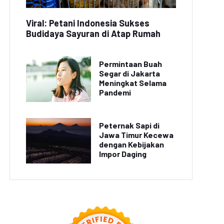
Viral: Petani Indonesia Sukses
Budidaya Sayuran di Atap Rumah
Permintaan Buah
Segar di Jakarta
Meningkat Selama
Pandemi
Peternak Sapi di
Jawa Timur Kecewa
dengan Kebijakan
Impor Daging
Cerita Petualangan
iburan Seru di Bali:
Sekeluarga di Taman
nyaksikan Tari Kecak
Nasional Bromo Tengger
di Pura Uluwatu
Semeru