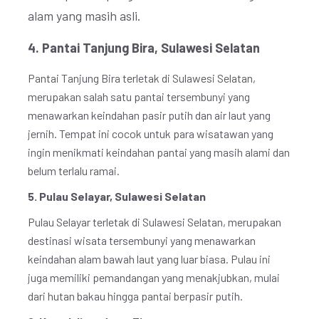
alam yang masih asli.
4. Pantai Tanjung Bira, Sulawesi Selatan
Pantai Tanjung Bira terletak di Sulawesi Selatan,
merupakan salah satu pantai tersembunyi yang
menawarkan keindahan pasir putih dan air laut yang
jernih. Tempat ini cocok untuk para wisatawan yang
ingin menikmati keindahan pantai yang masih alami dan
belum terlalu ramai.
5. Pulau Selayar, Sulawesi Selatan
Pulau Selayar terletak di Sulawesi Selatan, merupakan
destinasi wisata tersembunyi yang menawarkan
keindahan alam bawah laut yang luar biasa. Pulau ini
juga memiliki pemandangan yang menakjubkan, mulai
dari hutan bakau hingga pantai berpasir putih.