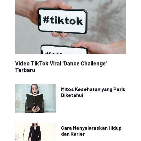
Video TikTok Viral 'Dance Challenge'
Terbaru
Mitos Kesehatan yang Perlu
Diketahui
Cara Menyelaraskan Hidup
dan Karier