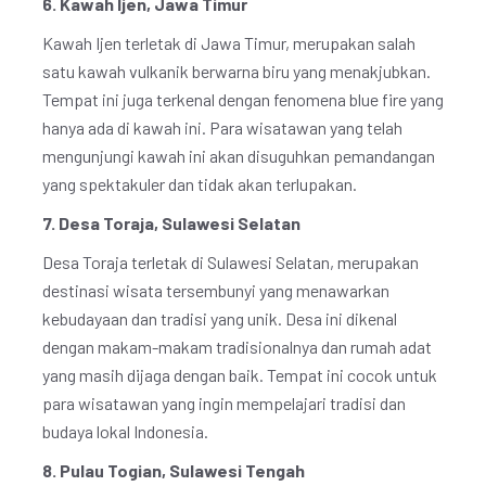
6. Kawah Ijen, Jawa Timur
Kawah Ijen terletak di Jawa Timur, merupakan salah
satu kawah vulkanik berwarna biru yang menakjubkan.
Tempat ini juga terkenal dengan fenomena blue fire yang
hanya ada di kawah ini. Para wisatawan yang telah
mengunjungi kawah ini akan disuguhkan pemandangan
yang spektakuler dan tidak akan terlupakan.
7. Desa Toraja, Sulawesi Selatan
Desa Toraja terletak di Sulawesi Selatan, merupakan
destinasi wisata tersembunyi yang menawarkan
kebudayaan dan tradisi yang unik. Desa ini dikenal
dengan makam-makam tradisionalnya dan rumah adat
yang masih dijaga dengan baik. Tempat ini cocok untuk
para wisatawan yang ingin mempelajari tradisi dan
budaya lokal Indonesia.
8. Pulau Togian, Sulawesi Tengah