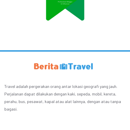
Travel adalah pergerakan orang antar lokasi geografi yang jauh.
Perjalanan dapat dilakukan dengan kaki, sepeda, mobil, kereta,
perahu, bus, pesawat, kapal atau alat lainnya, dengan atau tanpa
bagasi.