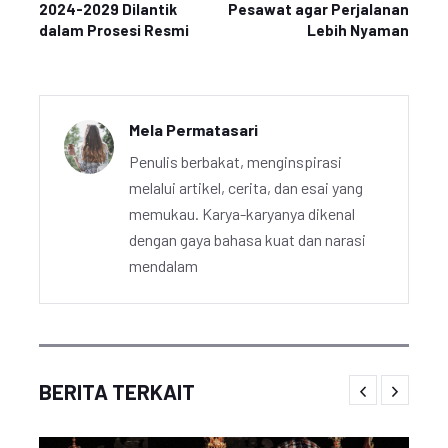
2024-2029 Dilantik
Pesawat agar Perjalanan
dalam Prosesi Resmi
Lebih Nyaman
Mela Permatasari
Penulis berbakat, menginspirasi
melalui artikel, cerita, dan esai yang
memukau. Karya-karyanya dikenal
dengan gaya bahasa kuat dan narasi
mendalam
BERITA TERKAIT