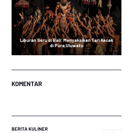
Liburan Seru di Bali: Menyaksikan Tari Kecak
di Pura Uluwatu
KOMENTAR
BERITA KULINER