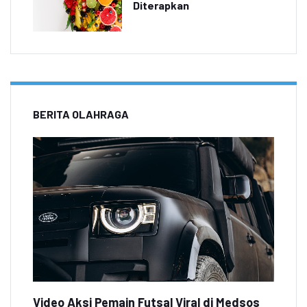
Diterapkan
BERITA OLAHRAGA
Video Aksi Pemain Futsal Viral di Medsos