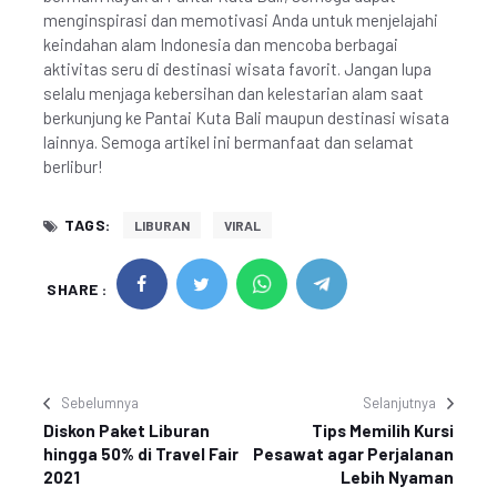
menginspirasi dan memotivasi Anda untuk menjelajahi
keindahan alam Indonesia dan mencoba berbagai
aktivitas seru di destinasi wisata favorit. Jangan lupa
selalu menjaga kebersihan dan kelestarian alam saat
berkunjung ke Pantai Kuta Bali maupun destinasi wisata
lainnya. Semoga artikel ini bermanfaat dan selamat
berlibur!
TAGS:
LIBURAN
VIRAL
SHARE :
Sebelumnya
Selanjutnya
Diskon Paket Liburan
Tips Memilih Kursi
hingga 50% di Travel Fair
Pesawat agar Perjalanan
2021
Lebih Nyaman