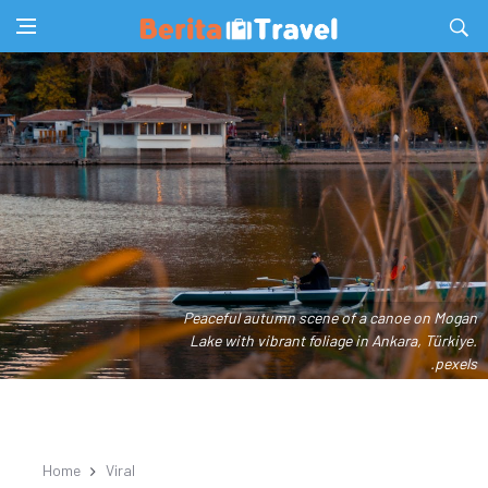
Peaceful autumn scene of a canoe on Mogan
Lake with vibrant foliage in Ankara, Türkiye.
.pexels
Home
Viral