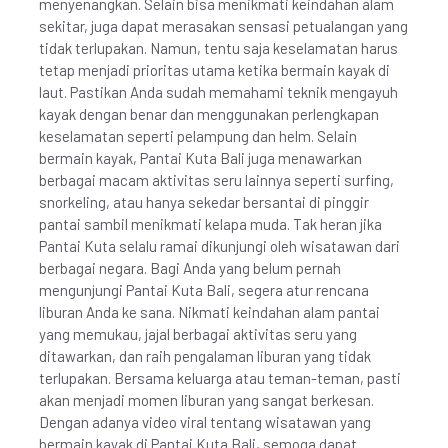
menyenangkan. Selain bisa menikmati keindahan alam
sekitar, juga dapat merasakan sensasi petualangan yang
tidak terlupakan. Namun, tentu saja keselamatan harus
tetap menjadi prioritas utama ketika bermain kayak di
laut. Pastikan Anda sudah memahami teknik mengayuh
kayak dengan benar dan menggunakan perlengkapan
keselamatan seperti pelampung dan helm. Selain
bermain kayak, Pantai Kuta Bali juga menawarkan
berbagai macam aktivitas seru lainnya seperti surfing,
snorkeling, atau hanya sekedar bersantai di pinggir
pantai sambil menikmati kelapa muda. Tak heran jika
Pantai Kuta selalu ramai dikunjungi oleh wisatawan dari
berbagai negara. Bagi Anda yang belum pernah
mengunjungi Pantai Kuta Bali, segera atur rencana
liburan Anda ke sana. Nikmati keindahan alam pantai
yang memukau, jajal berbagai aktivitas seru yang
ditawarkan, dan raih pengalaman liburan yang tidak
terlupakan. Bersama keluarga atau teman-teman, pasti
akan menjadi momen liburan yang sangat berkesan.
Dengan adanya video viral tentang wisatawan yang
bermain kayak di Pantai Kuta Bali, semoga dapat