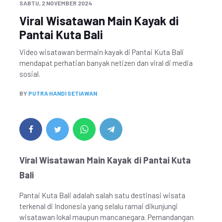
SABTU, 2 NOVEMBER 2024
Viral Wisatawan Main Kayak di
Pantai Kuta Bali
Video wisatawan bermain kayak di Pantai Kuta Bali
mendapat perhatian banyak netizen dan viral di media
sosial.
BY
PUTRA HANDI SETIAWAN
Viral Wisatawan Main Kayak di Pantai Kuta
Bali
Pantai Kuta Bali adalah salah satu destinasi wisata
terkenal di Indonesia yang selalu ramai dikunjungi
wisatawan lokal maupun mancanegara. Pemandangan