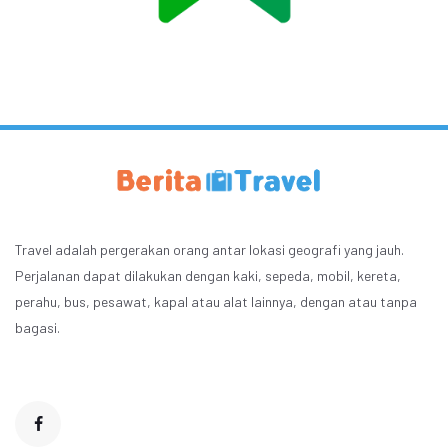
Travel adalah pergerakan orang antar lokasi geografi yang jauh.
Perjalanan dapat dilakukan dengan kaki, sepeda, mobil, kereta,
perahu, bus, pesawat, kapal atau alat lainnya, dengan atau tanpa
bagasi.