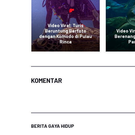
Video Viral: Turis
dangan
Beruntung Berfoto
Video Vi
da Viral
dengan Komodo di Pulau
Berenang
sial
Rinca
Pan
KOMENTAR
BERITA GAYA HIDUP