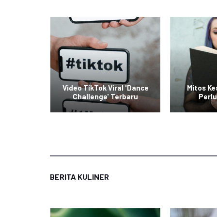
raskan
Video TikTok Viral 'Dance
Mitos K
rier
Challenge' Terbaru
Perlu
BERITA KULINER