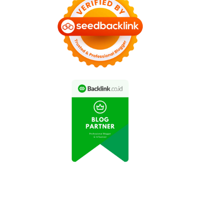
Video Viral: Turis
Beruntung Berfoto
Video Viral Wisatawan
gan Komodo di Pulau
Berenang dengan Hiu di
Rinca
Pantai Bali