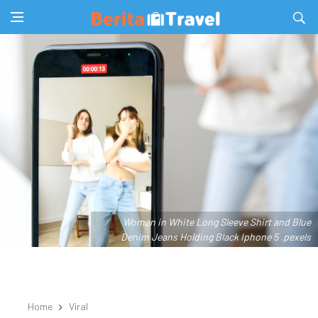
Woman in White Long Sleeve Shirt and Blue
Denim Jeans Holding Black Iphone 5 .pexels
Home
Viral