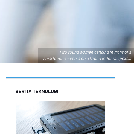
Two young women dancing in front of a
smartphone camera on a tripod indoors. .pexels
BERITA TEKNOLOGI