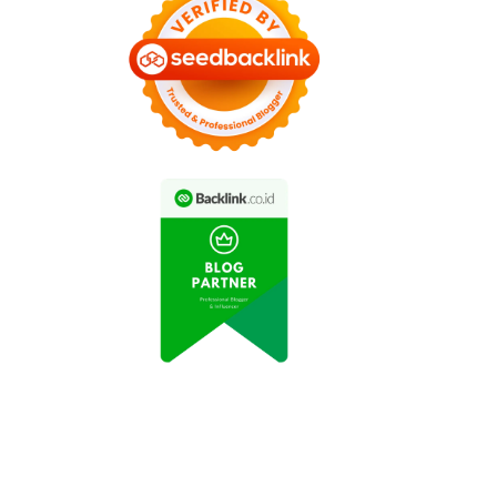
Video Viral: Turis
Beruntung Berfoto
Video Viral Wisatawan
gan Komodo di Pulau
Berenang dengan Hiu di
Rinca
Pantai Bali