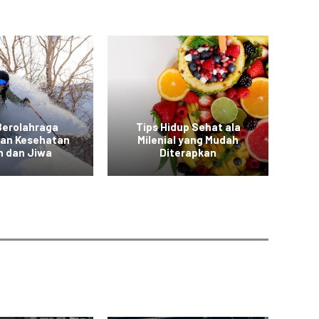
Berolahraga
Tips Hidup Sehat ala
T
kan Kesehatan
Milenial yang Mudah
a
h dan Jiwa
Diterapkan