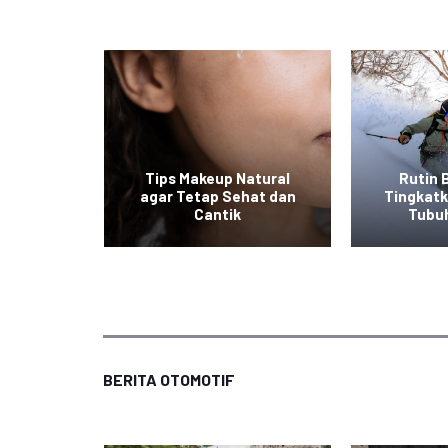
at ala
Tips Makeup Natural
Rutin 
 Mudah
agar Tetap Sehat dan
Tingkat
an
Cantik
Tubu
BERITA OTOMOTIF