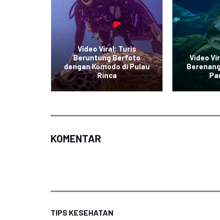
Video Viral: Turis
dangan
Beruntung Berfoto
Video Vi
da Viral
dengan Komodo di Pulau
Berenang
sial
Rinca
Pan
KOMENTAR
TIPS KESEHATAN