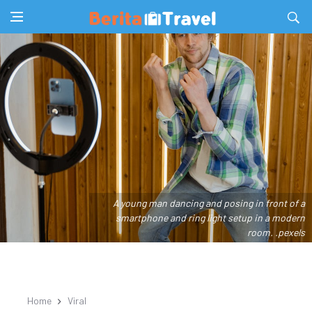
A young man dancing and posing in front of a
smartphone and ring light setup in a modern
room. .pexels
Home
Viral