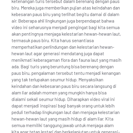
ketenangan turis tersebut dalam berenang dengan paus
biru. Mereka juga memberikan pujian atas keindahan dan
kebesaran paus biru yang terlihat begitu damai di dalam
air. Beberapa ahli lingkungan juga berpendapat bahwa
video ini seharusnya menjadi pengingat bagi kita semua
akan pentingnya menjaga kelestarian hewan-hewan laut,
termasuk paus biru. Kita harus senantiasa
memperhatikan perlindungan dan kelestarian hewan-
hewan laut agar generasi mendatang juga dapat
menikmati keberagaman flora dan fauna laut yang masih
ada. Bagi turis yang beruntung bisa berenang dengan
paus biru, pengalaman tersebut tentu menjadi kenangan
yang tak terlupakan seumur hidup. Menyaksikan
keindahan dan kebesaran paus biru secara langsung di
alam liar adalah momen yang mungkin hanya bisa
dialami sekali seumur hidup. Diharapkan video viral ini
dapat menjadi inspirasi bagi banyak orang untuk lebih
peduli terhadap lingkungan laut dan menjaga kelestarian
hewan-hewan laut yang masih hidup di alam liar. Kita
semua memiliki tanggung jawab untuk menjaga alam
kita agar tetap lestari dan berkelanjutan untuk generasi-