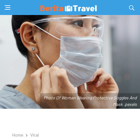
Photo Of Woman Wearing Protective Goggles And
Mask .pexels
Home
Viral