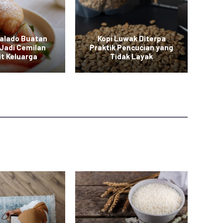
Balado Buatan
Kopi Luwak Diterpa
M
Jadi Cemilan
Praktik Pencucian yang
it Keluarga
Tidak Layak