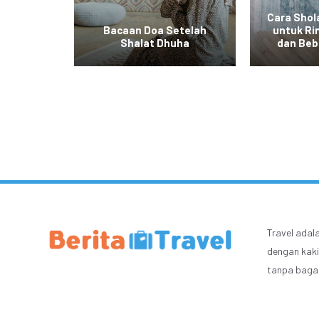
Cara Shola
Tidak
Bacaan Doa Setelah
untuk Ri
 Fitrah
Shalat Dhuha
dan Beb
Travel adal
dengan kaki
tanpa bagas