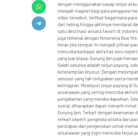
dengan menggunakan sayap terjun atau bi
menjadi magnet bagi para pengguna med
video tersebut, terlihat bagaimana pa
dari tebing hingga akhirnya mendarat de
satu destinasi wisata favorit di Indon
juga terkenal dengan fenomena blue fire
heran jika tempat ini menjadi pilihan 
mencoba berbagai aktivitas seru sepert
yang luar biasa, Gunung Ijen juga mena
Salah satunya adalah terjun payung, s
keterampilan khusus. Dengan melompat 
sensasi yang tak terlupakan serta men
ketinggian. Meskipun terjun payung di G
wisatawan yang sering mencoba aktivi
pengalaman yang mereka dapatkan. Selai
sosial, diharapkan dapat menarik minat
Gunung Ijen. Terkait dengan keamanan da
terkait seperti pengelola wisata dan pa
persiapan dan pengecekan untuk memasti
wisatawan yang ingin mencoba terjun pa