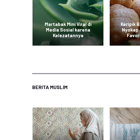
iterpa
Martabak Mini Viral di
Keripik 
ian yang
Media Sosial karena
Nyokap 
ak
Kelezatannya
Favor
BERITA MUSLIM