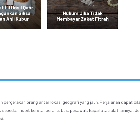
t Lil Unsil Qabr
ngankan Siksa
Hukum Jika Tidak
B
an Ahli Kubur
Membayar Zakat Fitrah
ah pergerakan orang antar lokasi geografi yang jauh. Perjalanan dapat di
, sepeda, mobil, kereta, perahu, bus, pesawat, kapal atau alat lainnya, d
i.