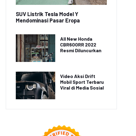
Beruntung Berfoto
Video Viral Wisatawan
gan Komodo di Pulau
Berenang dengan Hiu di
SUV Listrik Tesla Model Y
Rinca
Pantai Bali
Mendominasi Pasar Eropa
All New Honda
CBR600RR 2022
Resmi Diluncurkan
Video Aksi Drift
Mobil Sport Terbaru
Viral di Media Sosial