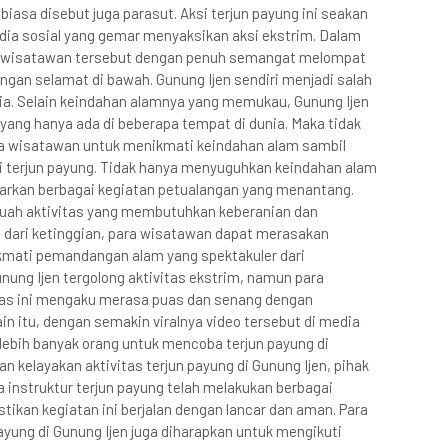
asa disebut juga parasut. Aksi terjun payung ini seakan
ia sosial yang gemar menyaksikan aksi ekstrim. Dalam
ra wisatawan tersebut dengan penuh semangat melompat
ngan selamat di bawah. Gunung Ijen sendiri menjadi salah
esia. Selain keindahan alamnya yang memukau, Gunung Ijen
 yang hanya ada di beberapa tempat di dunia. Maka tidak
para wisatawan untuk menikmati keindahan alam sambil
i terjun payung. Tidak hanya menyuguhkan keindahan alam
warkan berbagai kegiatan petualangan yang menantang.
ebuah aktivitas yang membutuhkan keberanian dan
dari ketinggian, para wisatawan dapat merasakan
ikmati pemandangan alam yang spektakuler dari
unung Ijen tergolong aktivitas ekstrim, namun para
tas ini mengaku merasa puas dan senang dengan
n itu, dengan semakin viralnya video tersebut di media
 lebih banyak orang untuk mencoba terjun payung di
n kelayakan aktivitas terjun payung di Gunung Ijen, pihak
ra instruktur terjun payung telah melakukan berbagai
kan kegiatan ini berjalan dengan lancar dan aman. Para
yung di Gunung Ijen juga diharapkan untuk mengikuti