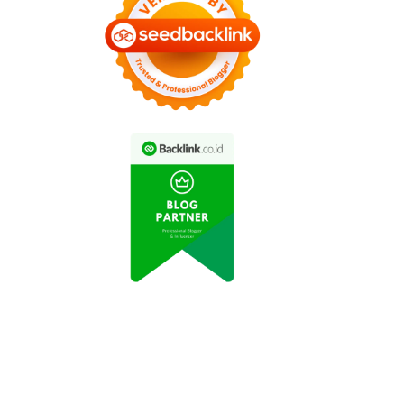
artabak Mini Viral di
Keripik Balado Buatan
Media Sosial karena
Nyokap Jadi Cemilan
Kelezatannya
Favorit Keluarga