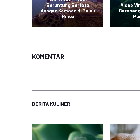
dangan
Beruntung Berfoto
Video Vi
da Viral
dengan Komodo di Pulau
Berenang
sial
Rinca
Pan
KOMENTAR
BERITA KULINER