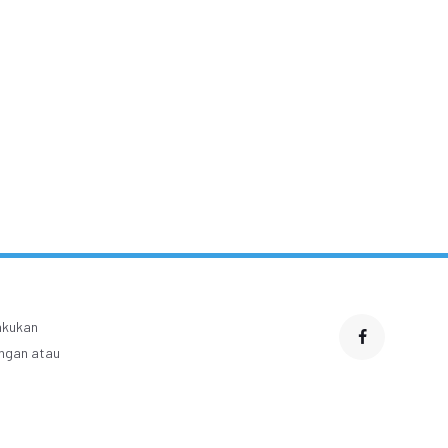
Cara Sholat Lil Unsil Qabr
acaan Doa Setelah
untuk Ringankan Siksa
Shalat Dhuha
dan Beban Ahli Kubur
lakukan
engan atau