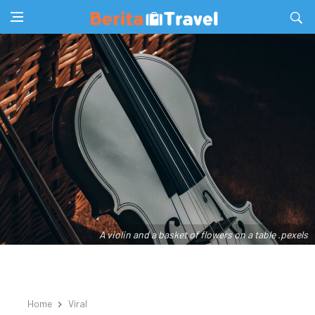
A violin and a basket of flowers on a table .pexels
Home
Viral