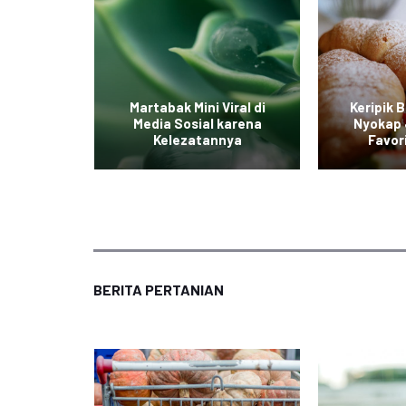
iterpa
Martabak Mini Viral di
Keripik 
ian yang
Media Sosial karena
Nyokap 
ak
Kelezatannya
Favor
BERITA PERTANIAN