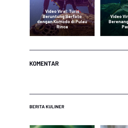
Video Viral: Turis
dangan
Beruntung Berfoto
Video Vi
da Viral
dengan Komodo di Pulau
Berenang
sial
Rinca
Pan
KOMENTAR
BERITA KULINER