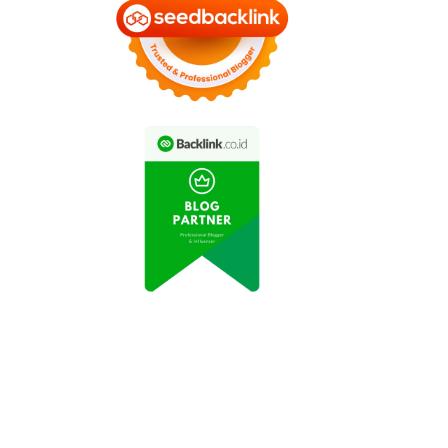
Video Viral: Turis
Beruntung Berfoto
Video Viral Wisatawan
gan Komodo di Pulau
Berenang dengan Hiu di
Rinca
Pantai Bali