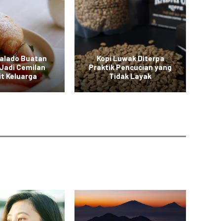
Balado Buatan
Kopi Luwak Diterpa
M
Jadi Cemilan
Praktik Pencucian yang
it Keluarga
Tidak Layak