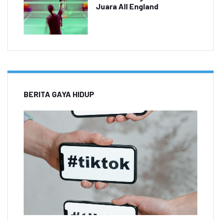
Juara All England
BERITA GAYA HIDUP