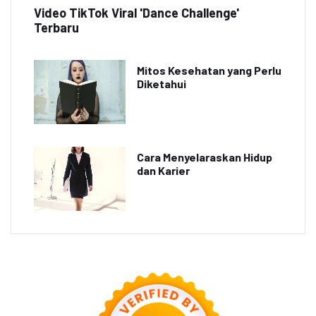
Video TikTok Viral 'Dance Challenge'
Terbaru
Mitos Kesehatan yang Perlu
Diketahui
Cara Menyelaraskan Hidup
dan Karier