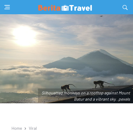
Silhouetted monkeys on a rooftop against Mount
Batur and a vibrant sky. .pexels
Home
Viral