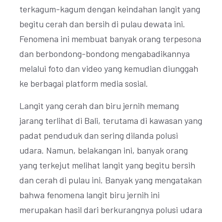
terkagum-kagum dengan keindahan langit yang
begitu cerah dan bersih di pulau dewata ini.
Fenomena ini membuat banyak orang terpesona
dan berbondong-bondong mengabadikannya
melalui foto dan video yang kemudian diunggah
ke berbagai platform media sosial.
Langit yang cerah dan biru jernih memang
jarang terlihat di Bali, terutama di kawasan yang
padat penduduk dan sering dilanda polusi
udara. Namun, belakangan ini, banyak orang
yang terkejut melihat langit yang begitu bersih
dan cerah di pulau ini. Banyak yang mengatakan
bahwa fenomena langit biru jernih ini
merupakan hasil dari berkurangnya polusi udara