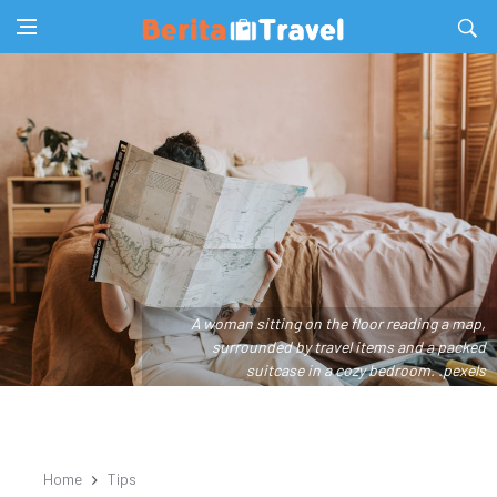
A woman sitting on the floor reading a map,
surrounded by travel items and a packed
suitcase in a cozy bedroom. .pexels
Home
Tips