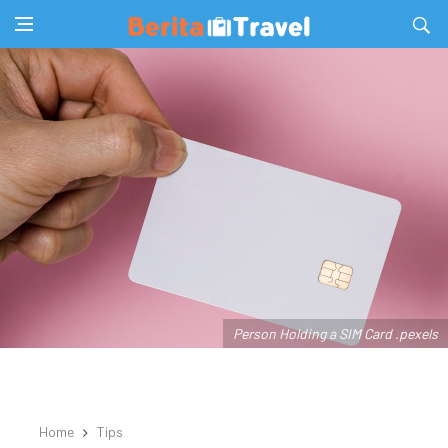
Person Holding a SIM Card .pexels
Home
Tips