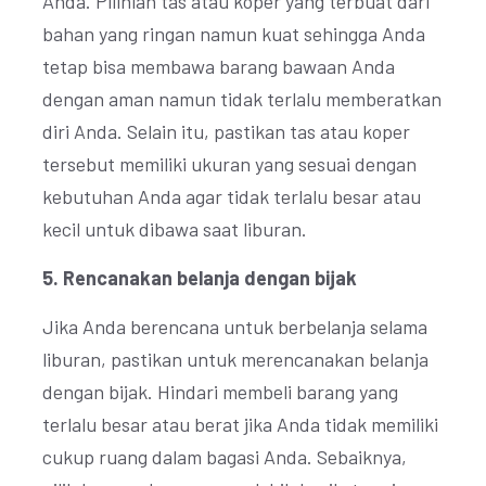
Anda. Pilihlah tas atau koper yang terbuat dari
bahan yang ringan namun kuat sehingga Anda
tetap bisa membawa barang bawaan Anda
dengan aman namun tidak terlalu memberatkan
diri Anda. Selain itu, pastikan tas atau koper
tersebut memiliki ukuran yang sesuai dengan
kebutuhan Anda agar tidak terlalu besar atau
kecil untuk dibawa saat liburan.
5. Rencanakan belanja dengan bijak
Jika Anda berencana untuk berbelanja selama
liburan, pastikan untuk merencanakan belanja
dengan bijak. Hindari membeli barang yang
terlalu besar atau berat jika Anda tidak memiliki
cukup ruang dalam bagasi Anda. Sebaiknya,