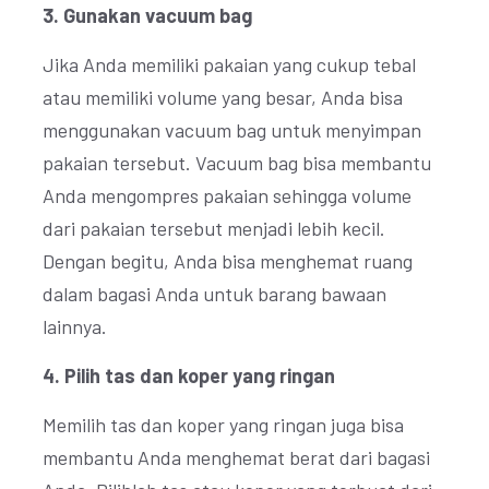
3. Gunakan vacuum bag
Jika Anda memiliki pakaian yang cukup tebal
atau memiliki volume yang besar, Anda bisa
menggunakan vacuum bag untuk menyimpan
pakaian tersebut. Vacuum bag bisa membantu
Anda mengompres pakaian sehingga volume
dari pakaian tersebut menjadi lebih kecil.
Dengan begitu, Anda bisa menghemat ruang
dalam bagasi Anda untuk barang bawaan
lainnya.
4. Pilih tas dan koper yang ringan
Memilih tas dan koper yang ringan juga bisa
membantu Anda menghemat berat dari bagasi