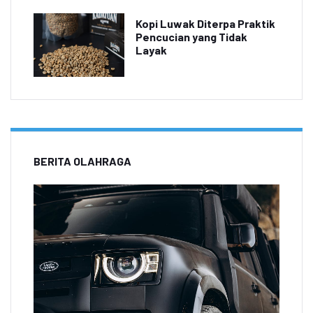
Kopi Luwak Diterpa Praktik
Pencucian yang Tidak
Layak
BERITA OLAHRAGA