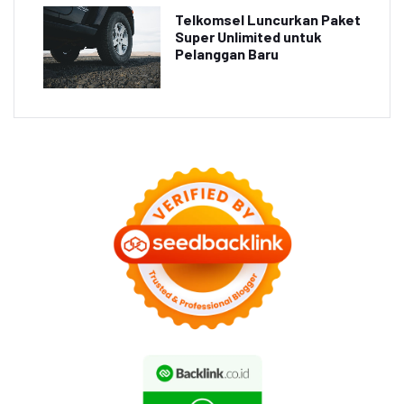
Telkomsel Luncurkan Paket
Super Unlimited untuk
Pelanggan Baru