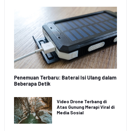
Penemuan Terbaru: Baterai Isi Ulang dalam
Beberapa Detik
Video Drone Terbang di
Atas Gunung Merapi Viral di
Media Sosial