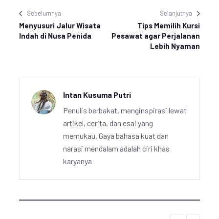
Sebelumnya
Selanjutnya
Menyusuri Jalur Wisata
Tips Memilih Kursi
Indah di Nusa Penida
Pesawat agar Perjalanan
Lebih Nyaman
Intan Kusuma Putri
Penulis berbakat, menginspirasi lewat
artikel, cerita, dan esai yang
memukau. Gaya bahasa kuat dan
narasi mendalam adalah ciri khas
karyanya