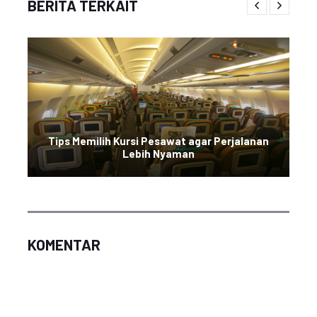
BERITA TERKAIT
Tips Memilih Kursi Pesawat agar Perjalanan
Lebih Nyaman
KOMENTAR