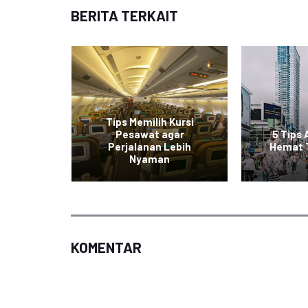
BERITA TERKAIT
Tips Memilih Kursi
 Nyaman
Pesawat agar
5 Tips 
ian di
Perjalanan Lebih
Hemat 
an
Nyaman
KOMENTAR