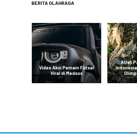
BERITA OLAHRAGA
gkis
Atlet P
ra All
Video Aksi Pemain Futsal
Indonesia
Viral di Medsos
Olimp