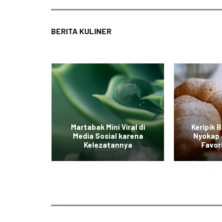
BERITA KULINER
iterpa
Martabak Mini Viral di
Keripik 
ian yang
Media Sosial karena
Nyokap 
ak
Kelezatannya
Favor