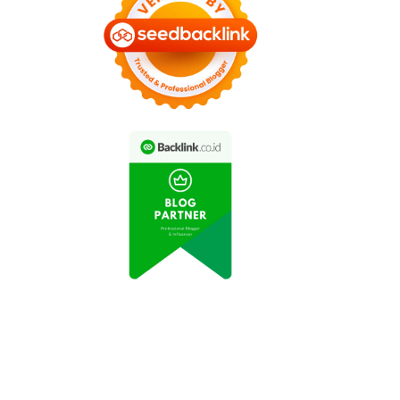
artabak Mini Viral di
Keripik Balado Buatan
Media Sosial karena
Nyokap Jadi Cemilan
Kelezatannya
Favorit Keluarga