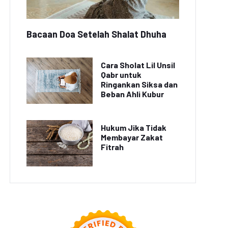
Bacaan Doa Setelah Shalat Dhuha
Cara Sholat Lil Unsil
Qabr untuk
Ringankan Siksa dan
Tips Memilih Kursi
Beban Ahli Kubur
Pesawat agar
5 Tips Agar Liburan
Perjalanan Lebih
Hemat Tetapi Tetap
Nyaman
Seru
Hukum Jika Tidak
Membayar Zakat
Fitrah