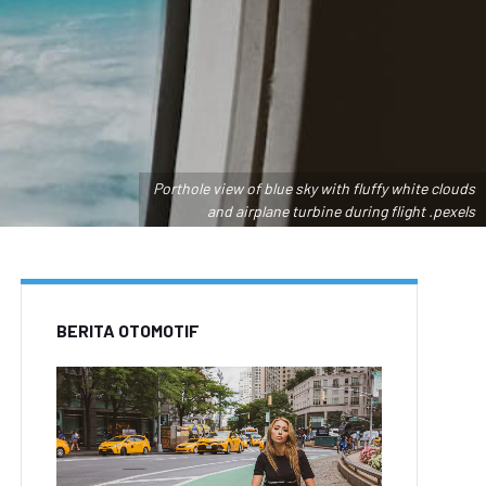
Porthole view of blue sky with fluffy white clouds
and airplane turbine during flight .pexels
BERITA OTOMOTIF