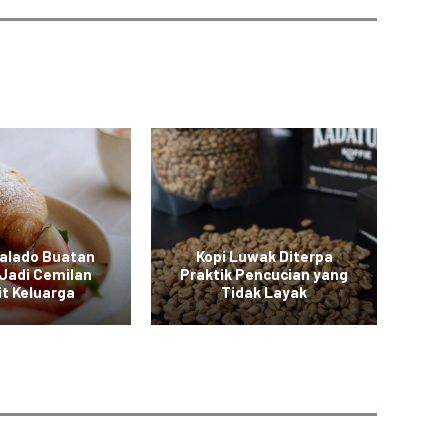
Balado Buatan
Kopi Luwak Diterpa
M
Jadi Cemilan
Praktik Pencucian yang
it Keluarga
Tidak Layak