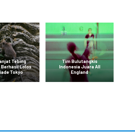
anjat Tebing
Tim Bulutangkis
 Berhasil Lolos
Indonesia Juara All
Vid
iade Tokyo
England