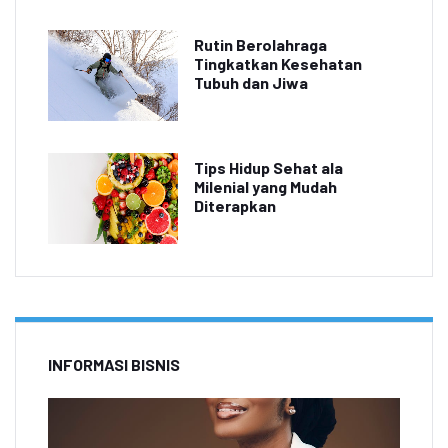
Rutin Berolahraga
Tingkatkan Kesehatan
Tubuh dan Jiwa
Tips Hidup Sehat ala
Milenial yang Mudah
Diterapkan
INFORMASI BISNIS