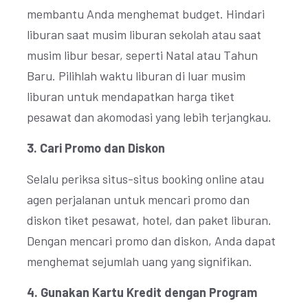
membantu Anda menghemat budget. Hindari
liburan saat musim liburan sekolah atau saat
musim libur besar, seperti Natal atau Tahun
Baru. Pilihlah waktu liburan di luar musim
liburan untuk mendapatkan harga tiket
pesawat dan akomodasi yang lebih terjangkau.
3. Cari Promo dan Diskon
Selalu periksa situs-situs booking online atau
agen perjalanan untuk mencari promo dan
diskon tiket pesawat, hotel, dan paket liburan.
Dengan mencari promo dan diskon, Anda dapat
menghemat sejumlah uang yang signifikan.
4. Gunakan Kartu Kredit dengan Program