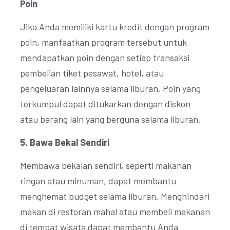
Poin
Jika Anda memiliki kartu kredit dengan program
poin, manfaatkan program tersebut untuk
mendapatkan poin dengan setiap transaksi
pembelian tiket pesawat, hotel, atau
pengeluaran lainnya selama liburan. Poin yang
terkumpul dapat ditukarkan dengan diskon
atau barang lain yang berguna selama liburan.
5. Bawa Bekal Sendiri
Membawa bekalan sendiri, seperti makanan
ringan atau minuman, dapat membantu
menghemat budget selama liburan. Menghindari
makan di restoran mahal atau membeli makanan
di tempat wisata dapat membantu Anda