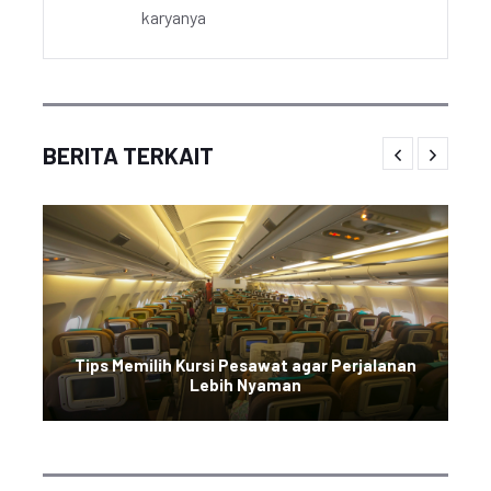
karyanya
BERITA TERKAIT
Tips Memilih Kursi Pesawat agar Perjalanan
Lebih Nyaman