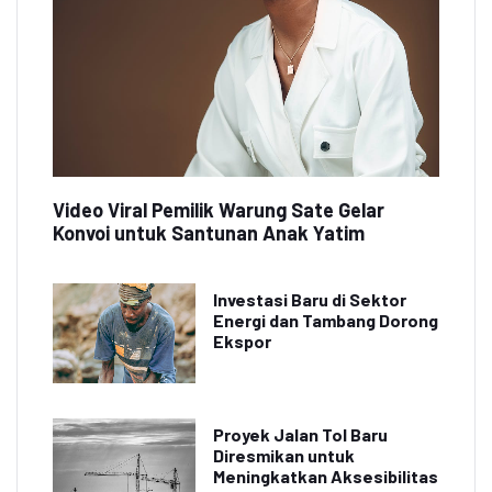
Video Viral Pemilik Warung Sate Gelar
Konvoi untuk Santunan Anak Yatim
Investasi Baru di Sektor
Energi dan Tambang Dorong
Ekspor
Proyek Jalan Tol Baru
Diresmikan untuk
Meningkatkan Aksesibilitas