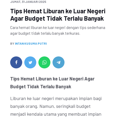
JUMAT, 31 JANUARI 2025
Tips Hemat Liburan ke Luar Negeri
Agar Budget Tidak Terlalu Banyak
Cara hemat liburan ke luar negeri dengan tips sederhana
agar budget tidak terlalu banyak terkuras.
BY
INTAN KUSUMA PUTRI
Tips Hemat Liburan ke Luar Negeri Agar
Budget Tidak Terlalu Banyak
Liburan ke luar negeri merupakan impian bagi
banyak orang. Namun, seringkali budget
menjadi kendala utama yang membuat impian