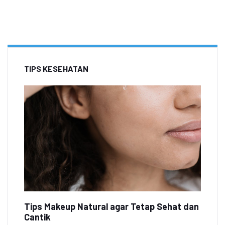
TIPS KESEHATAN
Tips Makeup Natural agar Tetap Sehat dan
Cantik