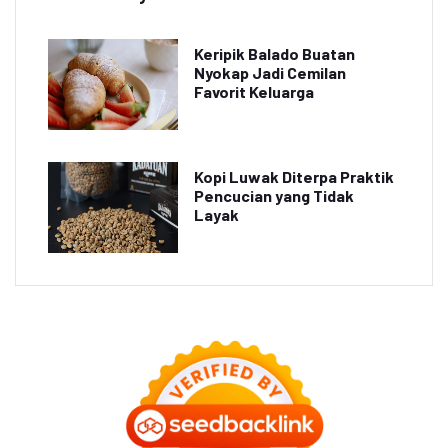
Keripik Balado Buatan
Nyokap Jadi Cemilan
Favorit Keluarga
Kopi Luwak Diterpa Praktik
Pencucian yang Tidak
Layak