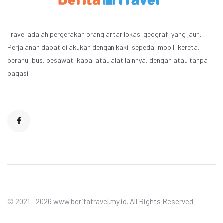
Travel adalah pergerakan orang antar lokasi geografi yang jauh.
Perjalanan dapat dilakukan dengan kaki, sepeda, mobil, kereta,
perahu, bus, pesawat, kapal atau alat lainnya, dengan atau tanpa
bagasi.
© 2021 - 2026 www.beritatravel.my.id. All Rights Reserved