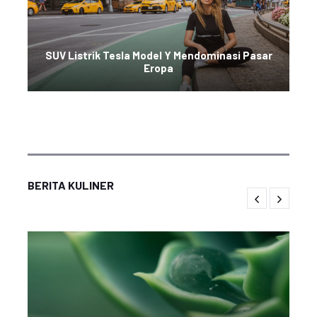
SUV Listrik Tesla Model Y Mendominasi Pasar
Eropa
BERITA KULINER