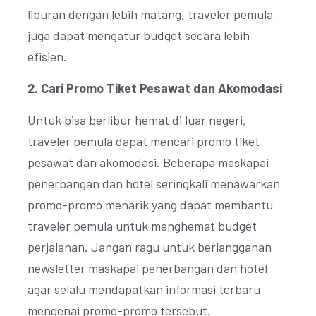
liburan dengan lebih matang, traveler pemula
juga dapat mengatur budget secara lebih
efisien.
2. Cari Promo Tiket Pesawat dan Akomodasi
Untuk bisa berlibur hemat di luar negeri,
traveler pemula dapat mencari promo tiket
pesawat dan akomodasi. Beberapa maskapai
penerbangan dan hotel seringkali menawarkan
promo-promo menarik yang dapat membantu
traveler pemula untuk menghemat budget
perjalanan. Jangan ragu untuk berlangganan
newsletter maskapai penerbangan dan hotel
agar selalu mendapatkan informasi terbaru
mengenai promo-promo tersebut.