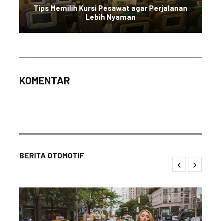
Tips Memilih Kursi Pesawat agar Perjalanan
Lebih Nyaman
KOMENTAR
BERITA OTOMOTIF