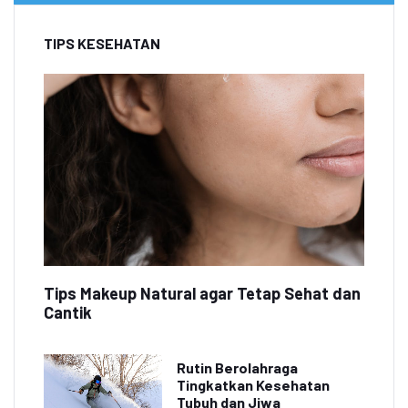
TIPS KESEHATAN
Tips Makeup Natural agar Tetap Sehat dan
Cantik
Rutin Berolahraga
Tingkatkan Kesehatan
Tubuh dan Jiwa