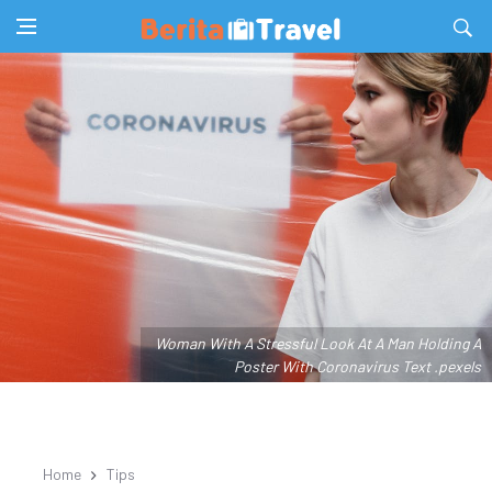
Woman With A Stressful Look At A Man Holding A
Poster With Coronavirus Text .pexels
Home
Tips