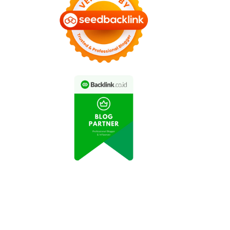
Tips Memilih Kursi
Pesawat agar
5 Tips Agar Liburan
Perjalanan Lebih
Hemat Tetapi Tetap
Nyaman
Seru