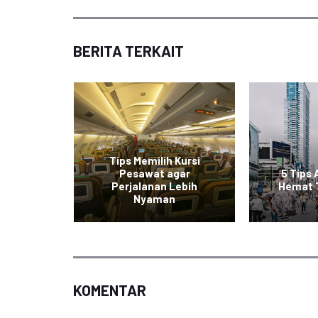
BERITA TERKAIT
Tips Memilih Kursi
 Nyaman
Pesawat agar
5 Tips 
ian di
Perjalanan Lebih
Hemat 
an
Nyaman
KOMENTAR