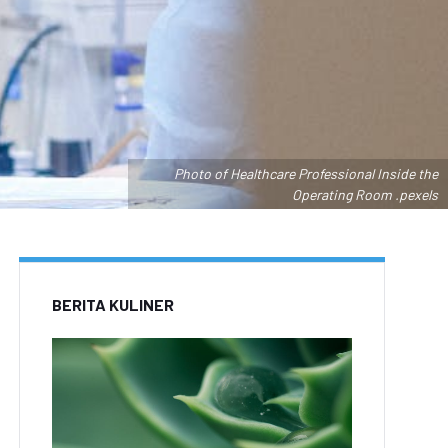
Photo of Healthcare Professional Inside the
Operating Room .pexels
BERITA KULINER