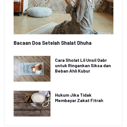
Bacaan Doa Setelah Shalat Dhuha
Cara Sholat Lil Unsil Qabr
untuk Ringankan Siksa dan
Beban Ahli Kubur
Hukum Jika Tidak
Membayar Zakat Fitrah