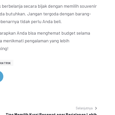
 berbelanja secara bijak dengan memilih souvenir
nda butuhkan. Jangan tergoda dengan barang-
enarnya tidak perlu Anda beli.
diharapkan Anda bisa menghemat budget selama
isa menikmati pengalaman yang lebih
ing!
AN TRIK
Selanjutnya
Tips Memilih Kursi Pesawat agar Perjalanan Lebih