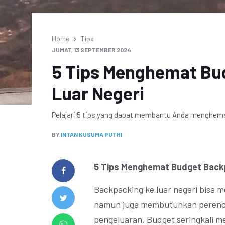
Home
Tips
JUMAT, 13 SEPTEMBER 2024
5 Tips Menghemat Bu
Luar Negeri
Pelajari 5 tips yang dapat membantu Anda menghemat 
BY
INTAN KUSUMA PUTRI
5 Tips Menghemat Budget Backp
Backpacking ke luar negeri bisa
namun juga membutuhkan perenca
pengeluaran. Budget seringkali m