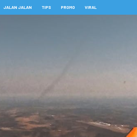
JALAN JALAN
TIPS
PROMO
VIRAL