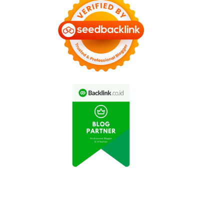
Tips Memilih Kursi
Pesawat agar
5 Tips Agar Liburan
Perjalanan Lebih
Hemat Tetapi Tetap
Nyaman
Seru