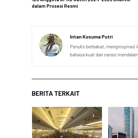
dalam Prosesi Resmi
Intan Kusuma Putri
Penulis berbakat, menginspirasi l
bahasa kuat dan narasi mendalam 
BERITA TERKAIT