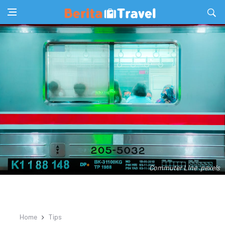
Commuter Line .pexels
Home
Tips