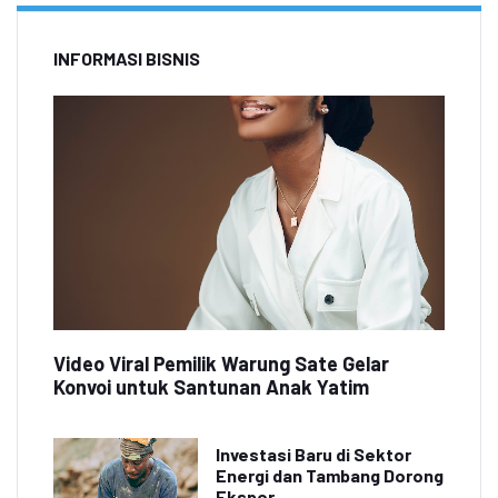
INFORMASI BISNIS
Video Viral Pemilik Warung Sate Gelar
Konvoi untuk Santunan Anak Yatim
Investasi Baru di Sektor
Energi dan Tambang Dorong
Ekspor