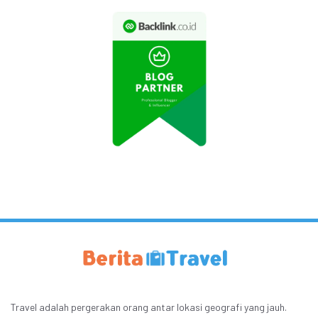
Travel adalah pergerakan orang antar lokasi geografi yang jauh.