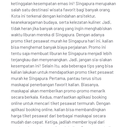
ketinggalan kesempatan emas ini! Singapura merupakan
salah satu destinasi wisata favorit bagi banyak orang.
Kota ini terkenal dengan keindahan arsitektur,
keanekaragaman budaya, serta kelezatan kuliner. Jadi,
tidak heran jika banyak orang yang ingin menghabiskan
waktu liburan mereka di Singapura. Dengan adanya
promo tiket pesawat murah ke Singapura hari ini, kalian
bisa menghemat banyak biaya perjalanan. Promo ini
tentu saja membuat liburan ke Singapura menjadi lebih
terjangkau dan menyenangkan. Jadi, jangan sia-siakan
kesempatan ini! Selain itu, ada beberapa tips yang bisa
kalian lakukan untuk mendapatkan promo tiket pesawat
murah ke Singapura. Pertama, pantau terus situs
maskapai penerbangan favorit kalian. Biasanya,
maskapai akan memberikan promo-promo menarik
secara berkala. Kedua, manfaatkan aplikasi booking
online untuk mencari tiket pesawat termurah. Dengan
aplikasi booking online, kalian bisa membandingkan
harga tiket pesawat dari berbagai maskapai secara
mudah dan cepat. Ketiga, jadilah member loyal dari