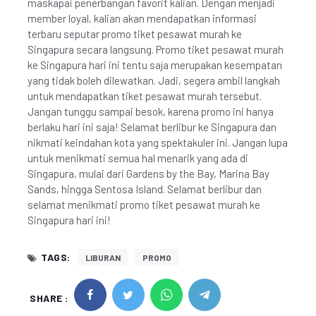
maskapai penerbangan favorit kalian. Dengan menjadi
member loyal, kalian akan mendapatkan informasi
terbaru seputar promo tiket pesawat murah ke
Singapura secara langsung. Promo tiket pesawat murah
ke Singapura hari ini tentu saja merupakan kesempatan
yang tidak boleh dilewatkan. Jadi, segera ambil langkah
untuk mendapatkan tiket pesawat murah tersebut.
Jangan tunggu sampai besok, karena promo ini hanya
berlaku hari ini saja! Selamat berlibur ke Singapura dan
nikmati keindahan kota yang spektakuler ini. Jangan lupa
untuk menikmati semua hal menarik yang ada di
Singapura, mulai dari Gardens by the Bay, Marina Bay
Sands, hingga Sentosa Island. Selamat berlibur dan
selamat menikmati promo tiket pesawat murah ke
Singapura hari ini!
TAGS:
LIBURAN
PROMO
SHARE :