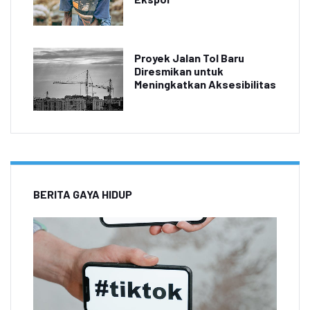
Proyek Jalan Tol Baru
Diresmikan untuk
Meningkatkan Aksesibilitas
BERITA GAYA HIDUP