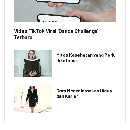
Video TikTok Viral 'Dance Challenge'
Terbaru
Mitos Kesehatan yang Perlu
Diketahui
Cara Menyelaraskan Hidup
dan Karier