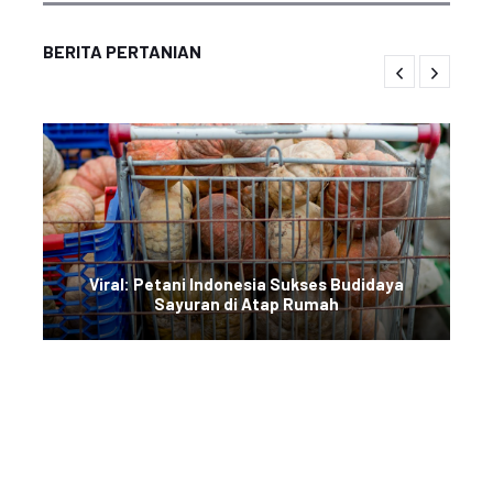
BERITA PERTANIAN
Viral: Petani Indonesia Sukses Budidaya
Sayuran di Atap Rumah