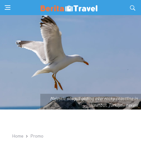
Majestic seagull gliding over rocky coastline in
İstanbul, Türkiye. .pexels
Home
Promo