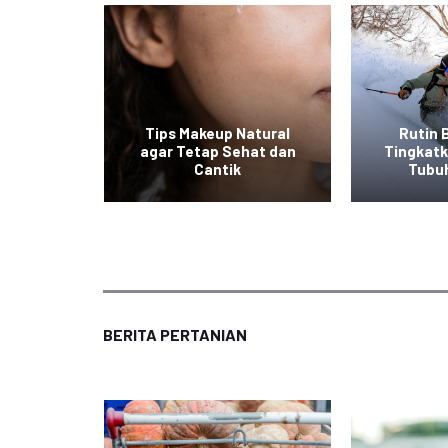
at ala
Tips Makeup Natural
Rutin 
 Mudah
agar Tetap Sehat dan
Tingkat
an
Cantik
Tubu
BERITA PERTANIAN