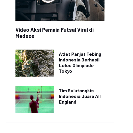
Video Aksi Pemain Futsal Viral di
Medsos
Atlet Panjat Tebing
Indonesia Berhasil
Lolos Olimpiade
Tokyo
Tim Bulutangkis
Indonesia Juara All
England