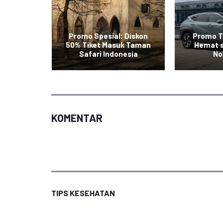
Tiket
Promo Spesial: Diskon
Promo T
stinasi
50% Tiket Masuk Taman
Hemat 
Safari Indonesia
No
KOMENTAR
TIPS KESEHATAN