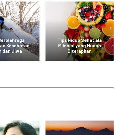
Berolahraga
Tips Hidup Sehat ala
T
kan Kesehatan
Milenial yang Mudah
a
h dan Jiwa
Diterapkan