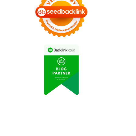
omo Spesial: Diskon
Promo Tiket Pesawat
% Tiket Masuk Taman
Hemat selama Bulan
Safari Indonesia
November