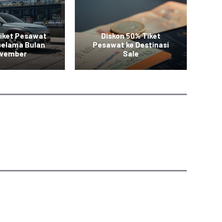
iket Pesawat
Diskon 50% Tiket
Pr
selama Bulan
Pesawat ke Destinasi
50
vember
Sale