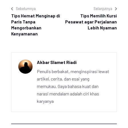
Sebelumnya
Selanjutnya
Tips Hemat Menginap di
Tips Memilih Kursi
Paris Tanpa
Pesawat agar Perjalanan
Mengorbankan
Lebih Nyaman
Kenyamanan
Akbar Slamet Riadi
Penulis berbakat, menginspirasi lewat
artikel, cerita, dan esai yang
memukau. Gaya bahasa kuat dan
narasi mendalam adalah ciri khas
karyanya