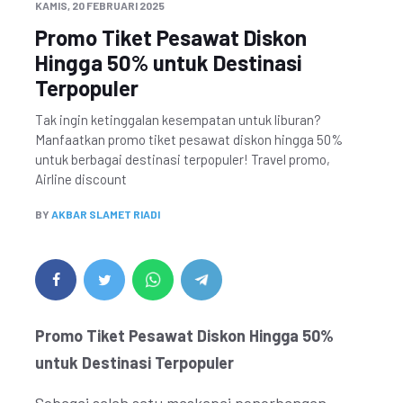
KAMIS, 20 FEBRUARI 2025
Promo Tiket Pesawat Diskon
Hingga 50% untuk Destinasi
Terpopuler
Tak ingin ketinggalan kesempatan untuk liburan?
Manfaatkan promo tiket pesawat diskon hingga 50%
untuk berbagai destinasi terpopuler! Travel promo,
Airline discount
BY
AKBAR SLAMET RIADI
Promo Tiket Pesawat Diskon Hingga 50%
untuk Destinasi Terpopuler