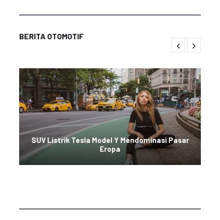
BERITA OTOMOTIF
SUV Listrik Tesla Model Y Mendominasi Pasar
Eropa