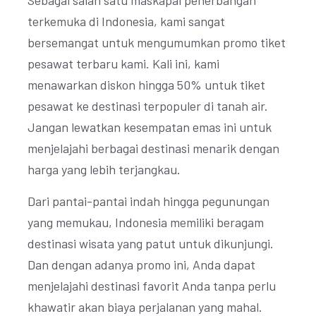
Sebagai salah satu maskapai penerbangan
terkemuka di Indonesia, kami sangat
bersemangat untuk mengumumkan promo tiket
pesawat terbaru kami. Kali ini, kami
menawarkan diskon hingga 50% untuk tiket
pesawat ke destinasi terpopuler di tanah air.
Jangan lewatkan kesempatan emas ini untuk
menjelajahi berbagai destinasi menarik dengan
harga yang lebih terjangkau.
Dari pantai-pantai indah hingga pegunungan
yang memukau, Indonesia memiliki beragam
destinasi wisata yang patut untuk dikunjungi.
Dan dengan adanya promo ini, Anda dapat
menjelajahi destinasi favorit Anda tanpa perlu
khawatir akan biaya perjalanan yang mahal.