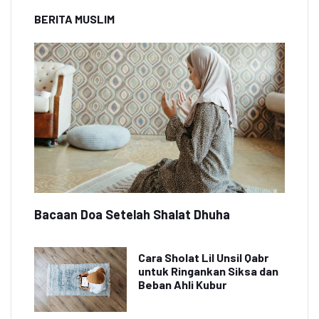
BERITA MUSLIM
Bacaan Doa Setelah Shalat Dhuha
Cara Sholat Lil Unsil Qabr
untuk Ringankan Siksa dan
Beban Ahli Kubur