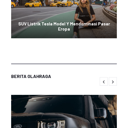
SUV Listrik Tesla Model Y Mendominasi Pasar
Eropa
BERITA OLAHRAGA