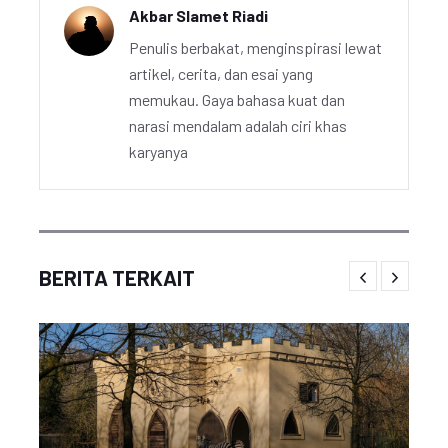
Akbar Slamet Riadi
Penulis berbakat, menginspirasi lewat
artikel, cerita, dan esai yang
memukau. Gaya bahasa kuat dan
narasi mendalam adalah ciri khas
karyanya
BERITA TERKAIT