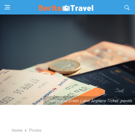
Orange and Green Label Airplane Ticket .pexels
Home
Promo