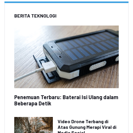
BERITA TEKNOLOGI
Penemuan Terbaru: Baterai Isi Ulang dalam
Beberapa Detik
Video Drone Terbang di
Atas Gunung Merapi Viral di
Media Sosial