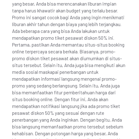
yang besar, Anda bisa merencanakan liburan impian
tanpa harus khawatir akan budget yang terlalu besar.
Promo ini sangat cocok bagi Anda yang ingin menikmati
liburan akhir tahun dengan biaya yang lebih terjangkau.
Ada beberapa cara yang bisa Anda lakukan untuk
mendapatkan promo tiket pesawat diskon 50% ini.
Pertama, pastikan Anda memantau situs-situs booking
online terpercaya secara berkala. Biasanya, promo-
promo diskon tiket pesawat akan diumumkan di situs-
situs tersebut. Selain itu, Anda juga bisa mengikuti akun
media sosial maskapai penerbangan untuk
mendapatkan informasi langsung mengenai promo-
promo yang sedang berlangsung. Selain itu, Anda juga
bisa memanfaatkan fitur pemberitahuan harga dari
situs booking online. Dengan fitur ini, Anda akan
mendapatkan notifikasi langsung jika ada promo tiket
pesawat diskon 50% yang sesuai dengan rute
penerbangan yang Anda inginkan. Dengan begitu, Anda
bisa langsung memanfaatkan promo tersebut sebelum
kehabisan. Dengan potongan harga yang besar, Anda