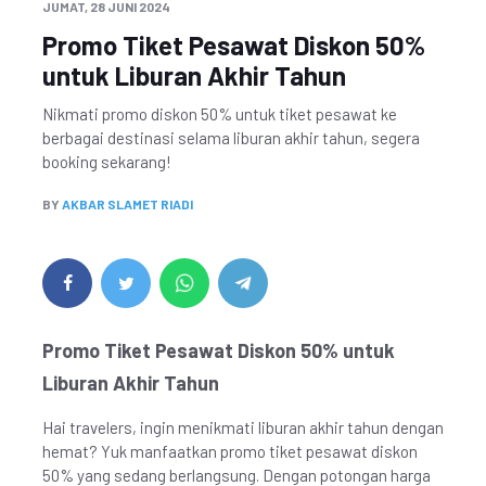
JUMAT, 28 JUNI 2024
Promo Tiket Pesawat Diskon 50%
untuk Liburan Akhir Tahun
Nikmati promo diskon 50% untuk tiket pesawat ke
berbagai destinasi selama liburan akhir tahun, segera
booking sekarang!
BY
AKBAR SLAMET RIADI
Promo Tiket Pesawat Diskon 50% untuk
Liburan Akhir Tahun
Hai travelers, ingin menikmati liburan akhir tahun dengan
hemat? Yuk manfaatkan promo tiket pesawat diskon
50% yang sedang berlangsung. Dengan potongan harga