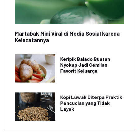
Martabak Mini Viral di Media Sosial karena
Kelezatannya
Keripik Balado Buatan
Nyokap Jadi Cemilan
Favorit Keluarga
Kopi Luwak Diterpa Praktik
Pencucian yang Tidak
Layak