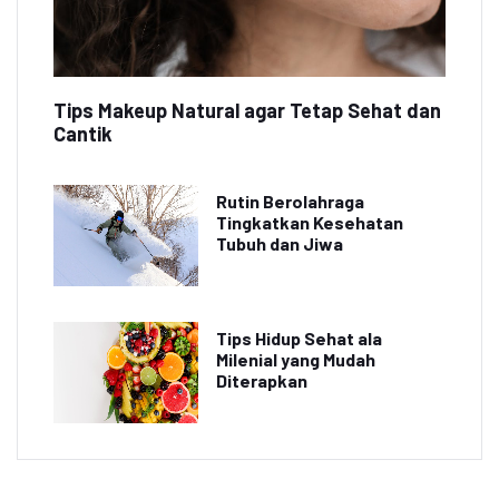
Tips Makeup Natural agar Tetap Sehat dan
Cantik
Rutin Berolahraga
Tingkatkan Kesehatan
Tubuh dan Jiwa
Tips Hidup Sehat ala
Milenial yang Mudah
Diterapkan