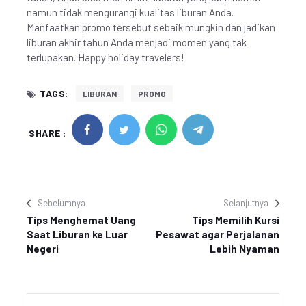
namun tidak mengurangi kualitas liburan Anda.
Manfaatkan promo tersebut sebaik mungkin dan jadikan
liburan akhir tahun Anda menjadi momen yang tak
terlupakan. Happy holiday travelers!
TAGS:
LIBURAN
PROMO
SHARE :
Sebelumnya
Selanjutnya
Tips Menghemat Uang
Tips Memilih Kursi
Saat Liburan ke Luar
Pesawat agar Perjalanan
Negeri
Lebih Nyaman