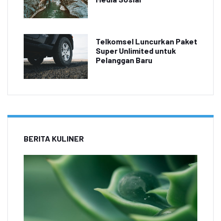
Telkomsel Luncurkan Paket
Super Unlimited untuk
Pelanggan Baru
BERITA KULINER