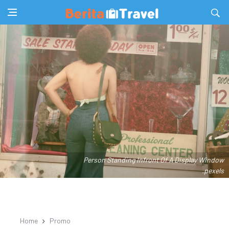
Person Standing Infront Of A Display Window
.pexels
Home
Promo