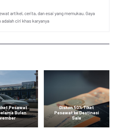
ewat artikel, cerita, dan esai yang memukau. Gaya
adalah ciri khas karyanya
iket Pesawat
Diskon 50% Tiket
Pr
selama Bulan
Pesawat ke Destinasi
50
vember
Sale