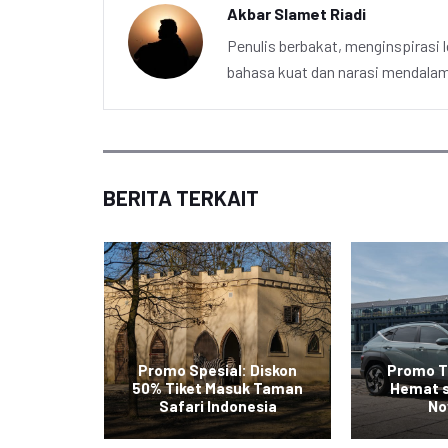
Akbar Slamet Riadi
Penulis berbakat, menginspirasi l
bahasa kuat dan narasi mendalam 
BERITA TERKAIT
Tiket
Promo Spesial: Diskon
Promo T
stinasi
50% Tiket Masuk Taman
Hemat 
Safari Indonesia
No