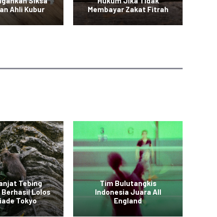
ngankan Siksa
Hukum Jika Tidak
B
an Ahli Kubur
Membayar Zakat Fitrah
anjat Tebing
Tim Bulutangkis
 Berhasil Lolos
Indonesia Juara All
Vid
iade Tokyo
England