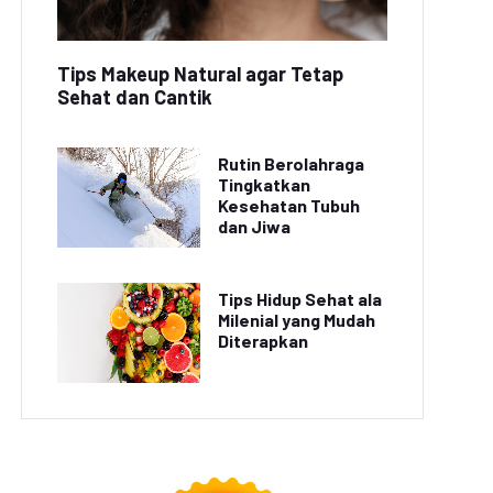
Tips Makeup Natural agar Tetap
Sehat dan Cantik
Rutin Berolahraga
Tingkatkan
Kesehatan Tubuh
dan Jiwa
Tips Hidup Sehat ala
Milenial yang Mudah
Diterapkan
omo Spesial: Diskon
Promo Tiket Pesawat
% Tiket Masuk Taman
Hemat selama Bulan
Safari Indonesia
November