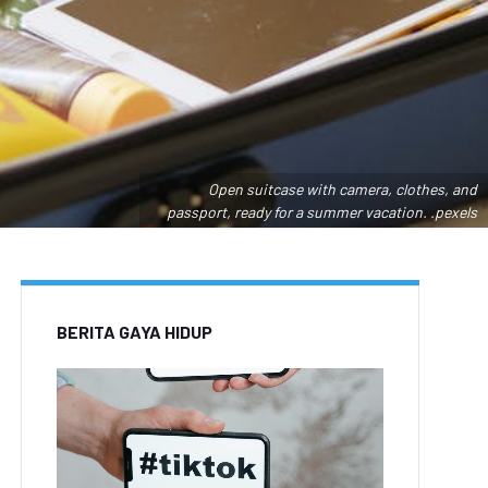
Open suitcase with camera, clothes, and
passport, ready for a summer vacation. .pexels
BERITA GAYA HIDUP