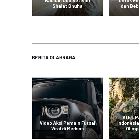
Tidak
Bacaan Doa Setelah
untuk Ri
 Fitrah
Shalat Dhuha
dan Beb
BERITA OLAHRAGA
gkis
Atlet P
ra All
Video Aksi Pemain Futsal
Indonesia
Viral di Medsos
Olimp