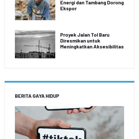
Energi dan Tambang Dorong
Ekspor
Proyek Jalan Tol Baru
Diresmikan untuk
Meningkatkan Aksesibilitas
BERITA GAYA HIDUP