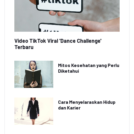
Video TikTok Viral 'Dance Challenge'
Terbaru
Mitos Kesehatan yang Perlu
Diketahui
Cara Menyelaraskan Hidup
dan Karier