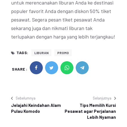
untuk merencanakan liburan Anda ke destinasi
populer favorit Anda dengan diskon 50% tiket
pesawat. Segera pesan tiket pesawat Anda
sekarang juga dan nikmati liburan tak
terlupakan dengan harga yang lebih terjangkau!
TAGS:
LIBURAN
PROMO
SHARE :
Sebelumnya
Selanjutnya
Jelajahi Keindahan Alam
Tips Memilih Kursi
Pulau Komodo
Pesawat agar Perjalanan
Lebih Nyaman