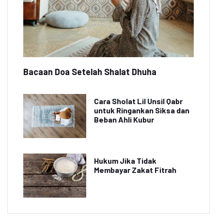
Bacaan Doa Setelah Shalat Dhuha
Cara Sholat Lil Unsil Qabr
untuk Ringankan Siksa dan
Beban Ahli Kubur
Hukum Jika Tidak
Membayar Zakat Fitrah