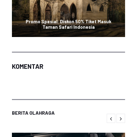
Promo Spesial: Diskon 50% Tiket Masuk
Taman Safari Indonesia
KOMENTAR
BERITA OLAHRAGA