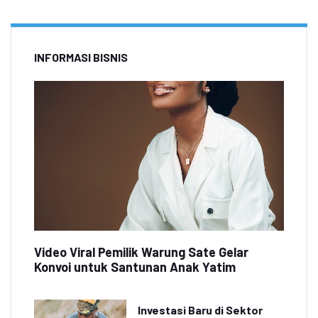
INFORMASI BISNIS
Video Viral Pemilik Warung Sate Gelar
Konvoi untuk Santunan Anak Yatim
Investasi Baru di Sektor