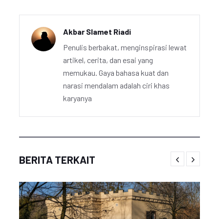
Akbar Slamet Riadi
Penulis berbakat, menginspirasi lewat
artikel, cerita, dan esai yang
memukau. Gaya bahasa kuat dan
narasi mendalam adalah ciri khas
karyanya
BERITA TERKAIT