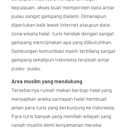
kepulauan, akses buat memperoleh data antar
pulau sangat gampang dialami. Dimanapun
diperlukan baik lewat internet ataupun data
zona wisata halal, turis hendak dengan sangat
gampang menciptakan apa yang diibutuhkan.
Sambungan komunikasi masih terbilang sangat
gampang sekalipun Indonesia terpisah antar
pulau- pulau.
Area muslim yang mendukung
Tersebarnya rumah makan berlogo halal yang
menyajikan aneka santapan halal membuat
aman para turis yang berkunjung ke Indonesia.
Para turis banyak yang memilah wilayah yang
ramah muslim demi kenyamanan mereka