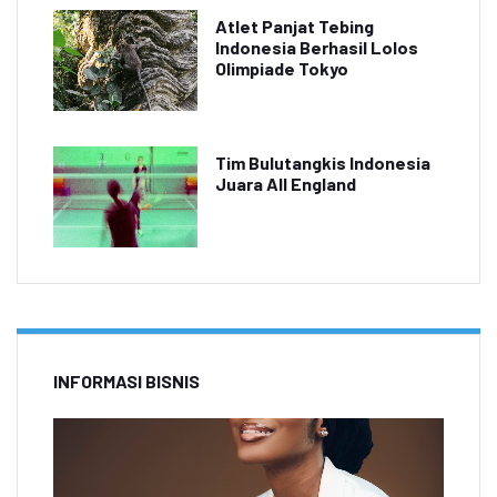
Atlet Panjat Tebing
Indonesia Berhasil Lolos
Olimpiade Tokyo
Tim Bulutangkis Indonesia
Juara All England
INFORMASI BISNIS