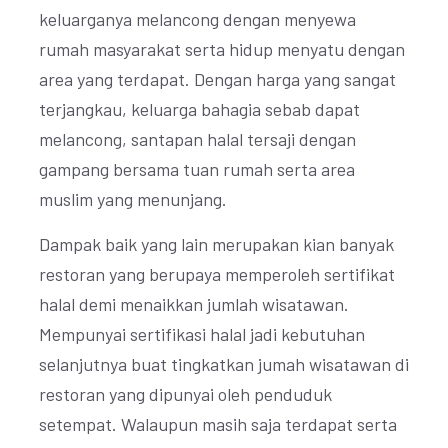
keluarganya melancong dengan menyewa
rumah masyarakat serta hidup menyatu dengan
area yang terdapat. Dengan harga yang sangat
terjangkau, keluarga bahagia sebab dapat
melancong, santapan halal tersaji dengan
gampang bersama tuan rumah serta area
muslim yang menunjang.
Dampak baik yang lain merupakan kian banyak
restoran yang berupaya memperoleh sertifikat
halal demi menaikkan jumlah wisatawan.
Mempunyai sertifikasi halal jadi kebutuhan
selanjutnya buat tingkatkan jumah wisatawan di
restoran yang dipunyai oleh penduduk
setempat. Walaupun masih saja terdapat serta