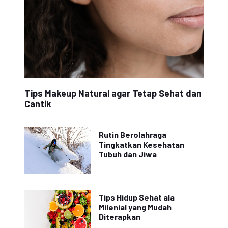
Tips Makeup Natural agar Tetap Sehat dan
Cantik
Rutin Berolahraga
Tingkatkan Kesehatan
Tubuh dan Jiwa
Tips Hidup Sehat ala
Milenial yang Mudah
Diterapkan