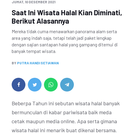
JUMAT, 10 DESEMBER 2021
Saat Ini Wisata Halal Kian Diminati,
Berikut Alasannya
Mereka tidak cuma menawarkan panorama alam serta
area yang indah saja, tetapi telah jadi paket lengkap
dengan sajian santapan halal yang gampang ditemui di
banyak tempat wisata.
BY
PUTRA HANDI SETIAWAN
Beberpa Tahun ini sebutan wisata halal banyak
bermunculan di kabar pariwisata baik meda
cetak maupun media online. Apa serta gimana
wisata halal ini menarik buat dikenal bersama.