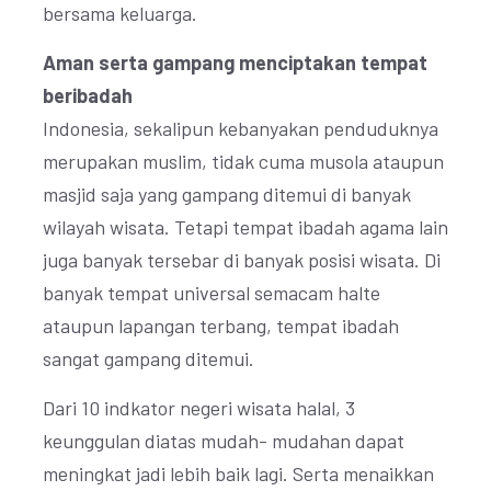
bersama keluarga.
Aman serta gampang menciptakan tempat
beribadah
Indonesia, sekalipun kebanyakan penduduknya
merupakan muslim, tidak cuma musola ataupun
masjid saja yang gampang ditemui di banyak
wilayah wisata. Tetapi tempat ibadah agama lain
juga banyak tersebar di banyak posisi wisata. Di
banyak tempat universal semacam halte
ataupun lapangan terbang, tempat ibadah
sangat gampang ditemui.
Dari 10 indkator negeri wisata halal, 3
keunggulan diatas mudah- mudahan dapat
meningkat jadi lebih baik lagi. Serta menaikkan