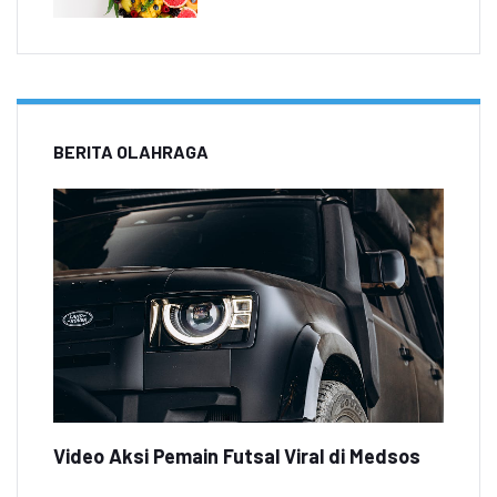
BERITA OLAHRAGA
Video Aksi Pemain Futsal Viral di Medsos