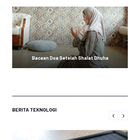
Bacaan Doa Setelah Shalat Dhuha
BERITA TEKNOLOGI