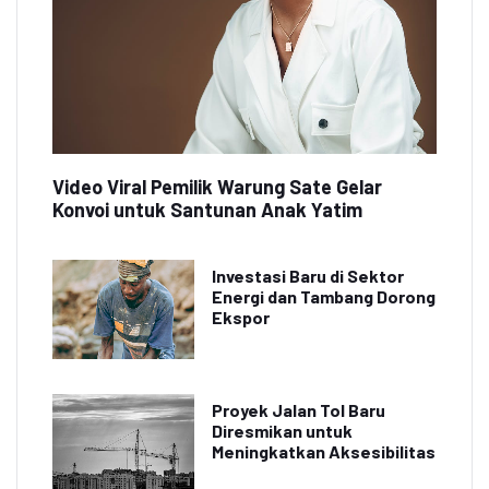
Video Viral Pemilik Warung Sate Gelar
Konvoi untuk Santunan Anak Yatim
Investasi Baru di Sektor
Energi dan Tambang Dorong
Ekspor
Proyek Jalan Tol Baru
Diresmikan untuk
Meningkatkan Aksesibilitas