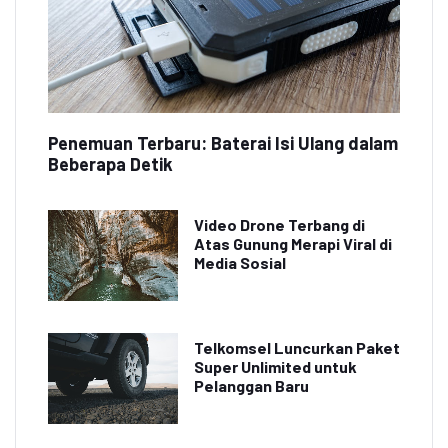
Penemuan Terbaru: Baterai Isi Ulang dalam
Beberapa Detik
Video Drone Terbang di
Atas Gunung Merapi Viral di
Media Sosial
Telkomsel Luncurkan Paket
Super Unlimited untuk
Pelanggan Baru