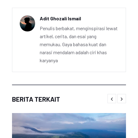
Adit Ghozali Ismail
Penulis berbakat, menginspirasi lewat
artikel, cerita, dan esai yang
memukau. Gaya bahasa kuat dan
narasi mendalam adalah ciri khas
karyanya
BERITA TERKAIT