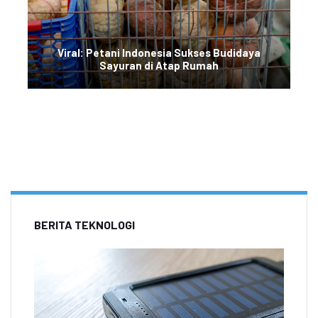
Viral: Petani Indonesia Sukses Budidaya
Sayuran di Atap Rumah
BERITA TEKNOLOGI