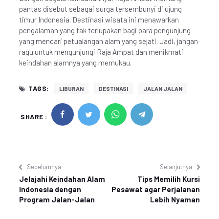
pantas disebut sebagai surga tersembunyi di ujung
timur Indonesia. Destinasi wisata ini menawarkan
pengalaman yang tak terlupakan bagi para pengunjung
yang mencari petualangan alam yang sejati. Jadi, jangan
ragu untuk mengunjungi Raja Ampat dan menikmati
keindahan alamnya yang memukau.
TAGS:
LIBURAN
DESTINASI
JALAN JALAN
SHARE :
Sebelumnya
Selanjutnya
Jelajahi Keindahan Alam
Tips Memilih Kursi
Indonesia dengan
Pesawat agar Perjalanan
Program Jalan-Jalan
Lebih Nyaman