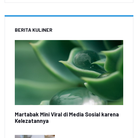
BERITA KULINER
Martabak Mini Viral di Media Sosial karena
Kelezatannya