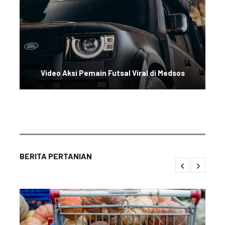
Video Aksi Pemain Futsal Viral di Medsos
BERITA PERTANIAN