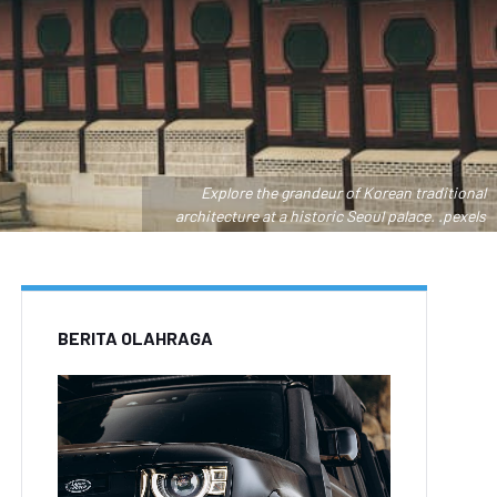
Explore the grandeur of Korean traditional
architecture at a historic Seoul palace. .pexels
BERITA OLAHRAGA