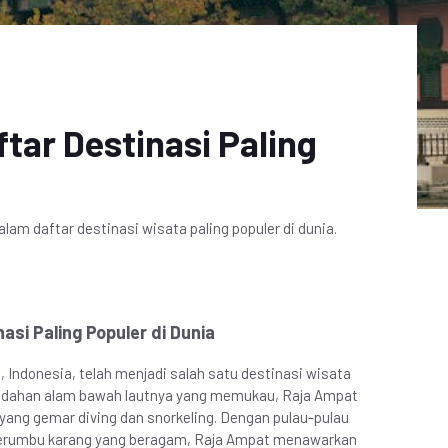
tar Destinasi Paling
m daftar destinasi wisata paling populer di dunia.
si Paling Populer di Dunia
, Indonesia, telah menjadi salah satu destinasi wisata
keindahan alam bawah lautnya yang memukau, Raja Ampat
 yang gemar diving dan snorkeling. Dengan pulau-pulau
dan terumbu karang yang beragam, Raja Ampat menawarkan