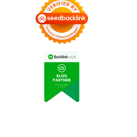
artabak Mini Viral di
Keripik Balado Buatan
Media Sosial karena
Nyokap Jadi Cemilan
Kelezatannya
Favorit Keluarga