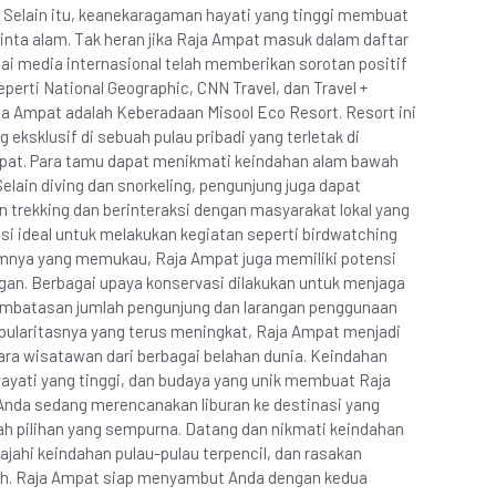
 Selain itu, keanekaragaman hayati yang tinggi membuat
inta alam. Tak heran jika Raja Ampat masuk dalam daftar
agai media internasional telah memberikan sorotan positif
erti National Geographic, CNN Travel, dan Travel +
aja Ampat adalah Keberadaan Misool Eco Resort. Resort ini
sklusif di sebuah pulau pribadi yang terletak di
pat. Para tamu dapat menikmati keindahan alam bawah
elain diving dan snorkeling, pengunjung juga dapat
n trekking dan berinteraksi dengan masyarakat lokal yang
si ideal untuk melakukan kegiatan seperti birdwatching
mnya yang memukau, Raja Ampat juga memiliki potensi
gan. Berbagai upaya konservasi dilakukan untuk menjaga
pembatasan jumlah pengunjung dan larangan penggunaan
pularitasnya yang terus meningkat, Raja Ampat menjadi
ara wisatawan dari berbagai belahan dunia. Keindahan
ayati yang tinggi, dan budaya yang unik membuat Raja
a Anda sedang merencanakan liburan ke destinasi yang
h pilihan yang sempurna. Datang dan nikmati keindahan
lajahi keindahan pulau-pulau terpencil, dan rasakan
ah. Raja Ampat siap menyambut Anda dengan kedua