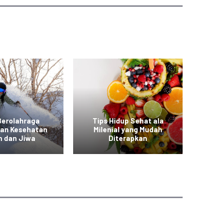
Berolahraga
Tips Hidup Sehat ala
T
kan Kesehatan
Milenial yang Mudah
a
h dan Jiwa
Diterapkan