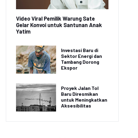
Video Viral Pemilik Warung Sate
Gelar Konvoi untuk Santunan Anak
Yatim
Investasi Baru di
Sektor Energi dan
Pesona Indonesia:
Destinasi Wisata Pulau
Tambang Dorong
emandangan Indah
Bintan Kembali Dibuka
Ekspor
Danau Toba
untuk Pengunjung
Proyek Jalan Tol
Baru Diresmikan
untuk Meningkatkan
Aksesibilitas