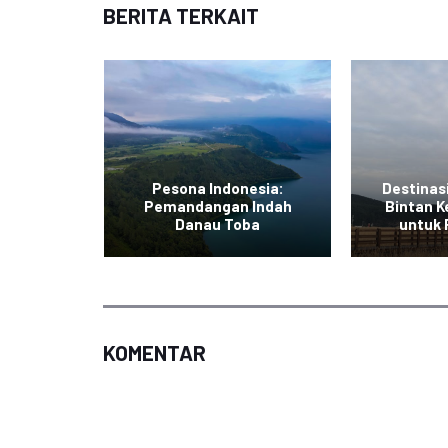
BERITA TERKAIT
Pesona Indonesia:
Destinas
uran di
Pemandangan Indah
Bintan K
i
Danau Toba
untuk
KOMENTAR