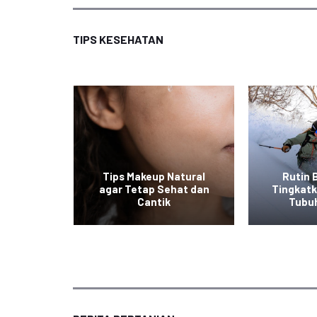
TIPS KESEHATAN
at ala
Tips Makeup Natural
Rutin 
 Mudah
agar Tetap Sehat dan
Tingkat
an
Cantik
Tubu