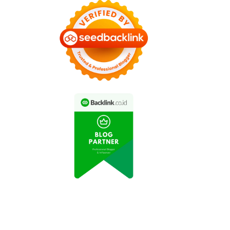
ips Makeup Natural
Rutin Berolahraga
gar Tetap Sehat dan
Tingkatkan Kesehatan
Cantik
Tubuh dan Jiwa