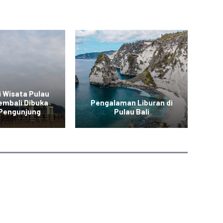
i Wisata Pulau
embali Dibuka
Pengalaman Liburan di
P
 Pengunjung
Pulau Bali