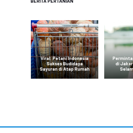
BERITA PERTANIAN
di Jawa
Viral: Petani Indonesia
Perminta
dengan
Sukses Budidaya
di Jaka
r Daging
Sayuran di Atap Rumah
Selam