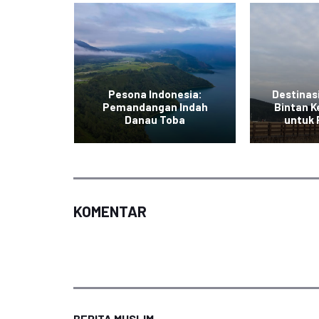
Pesona Indonesia:
Destinas
uran di
Pemandangan Indah
Bintan K
i
Danau Toba
untuk
KOMENTAR
BERITA MUSLIM