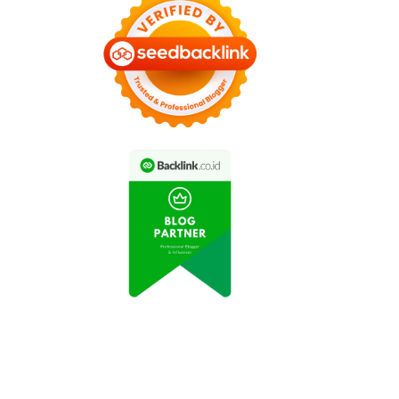
Pesona Indonesia:
Destinasi Wisata Pulau
emandangan Indah
Bintan Kembali Dibuka
Danau Toba
untuk Pengunjung