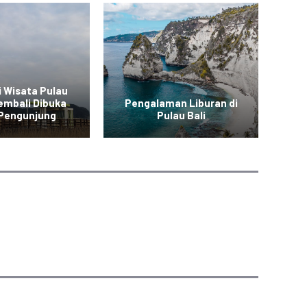
i Wisata Pulau
embali Dibuka
Pengalaman Liburan di
P
 Pengunjung
Pulau Bali