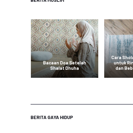
Cara Shola
Tidak
Bacaan Doa Setelah
untuk Ri
 Fitrah
Shalat Dhuha
dan Beb
BERITA GAYA HIDUP