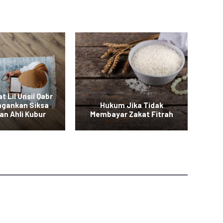
t Lil Unsil Qabr
ngankan Siksa
Hukum Jika Tidak
B
an Ahli Kubur
Membayar Zakat Fitrah