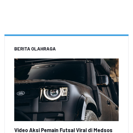
BERITA OLAHRAGA
Video Aksi Pemain Futsal Viral di Medsos