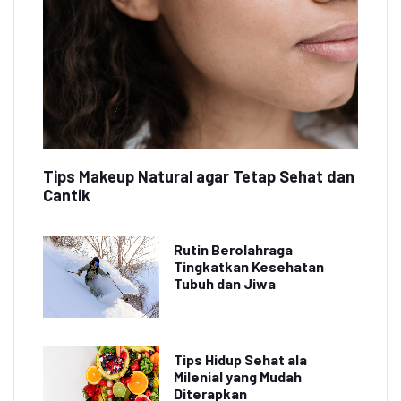
Tips Makeup Natural agar Tetap Sehat dan
Cantik
Rutin Berolahraga
Tingkatkan Kesehatan
Tubuh dan Jiwa
Tips Hidup Sehat ala
Milenial yang Mudah
Diterapkan