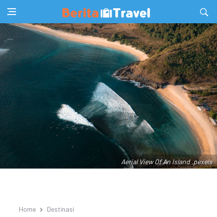
Aerial View Of An Island .pexels
Home
Destinasi