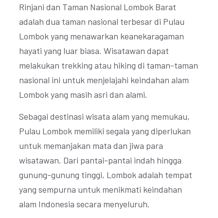
Rinjani dan Taman Nasional Lombok Barat
adalah dua taman nasional terbesar di Pulau
Lombok yang menawarkan keanekaragaman
hayati yang luar biasa. Wisatawan dapat
melakukan trekking atau hiking di taman-taman
nasional ini untuk menjelajahi keindahan alam
Lombok yang masih asri dan alami.
Sebagai destinasi wisata alam yang memukau,
Pulau Lombok memiliki segala yang diperlukan
untuk memanjakan mata dan jiwa para
wisatawan. Dari pantai-pantai indah hingga
gunung-gunung tinggi, Lombok adalah tempat
yang sempurna untuk menikmati keindahan
alam Indonesia secara menyeluruh.