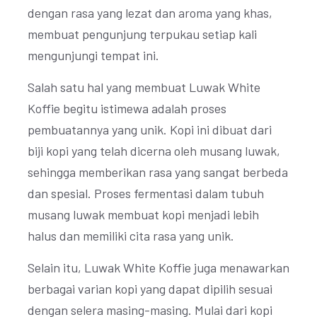
dengan rasa yang lezat dan aroma yang khas,
membuat pengunjung terpukau setiap kali
mengunjungi tempat ini.
Salah satu hal yang membuat Luwak White
Koffie begitu istimewa adalah proses
pembuatannya yang unik. Kopi ini dibuat dari
biji kopi yang telah dicerna oleh musang luwak,
sehingga memberikan rasa yang sangat berbeda
dan spesial. Proses fermentasi dalam tubuh
musang luwak membuat kopi menjadi lebih
halus dan memiliki cita rasa yang unik.
Selain itu, Luwak White Koffie juga menawarkan
berbagai varian kopi yang dapat dipilih sesuai
dengan selera masing-masing. Mulai dari kopi