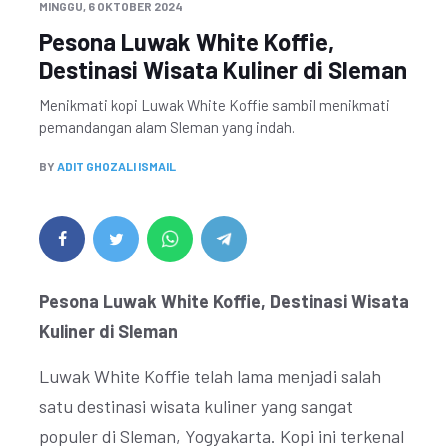
MINGGU, 6 OKTOBER 2024
Pesona Luwak White Koffie,
Destinasi Wisata Kuliner di Sleman
Menikmati kopi Luwak White Koffie sambil menikmati
pemandangan alam Sleman yang indah.
BY
ADIT GHOZALI ISMAIL
Pesona Luwak White Koffie, Destinasi Wisata
Kuliner di Sleman
Luwak White Koffie telah lama menjadi salah
satu destinasi wisata kuliner yang sangat
populer di Sleman, Yogyakarta. Kopi ini terkenal