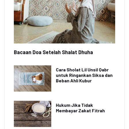
Bacaan Doa Setelah Shalat Dhuha
Cara Sholat Lil Unsil Qabr
untuk Ringankan Siksa dan
Beban Ahli Kubur
Hukum Jika Tidak
Membayar Zakat Fitrah