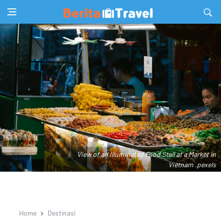
View of an Illuminated Food Stall at a Market in
Vietnam .pexels
Home
Destinasi