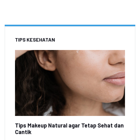
TIPS KESEHATAN
Tips Makeup Natural agar Tetap Sehat dan
Cantik