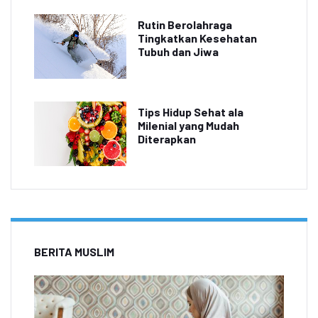
Rutin Berolahraga
Tingkatkan Kesehatan
Tubuh dan Jiwa
Tips Hidup Sehat ala
Milenial yang Mudah
Diterapkan
BERITA MUSLIM