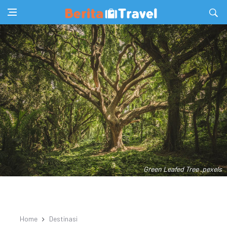
Green Leafed Tree .pexels
Home
Destinasi